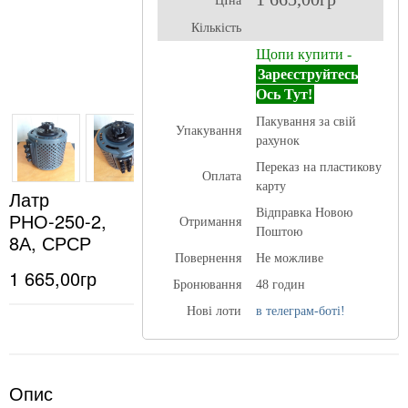
ЦІна
Кількість
Щопи купити -
Зареєструйтесь
Ось Тут!
Пакування за свій
Упакування
рахунок
Переказ на пластикову
Оплата
карту
Латр
Відправка Новою
РНО-250-2,
Отримання
Поштою
8А, СРСР
Повернення
Не можливе
1 665,00гр
Бронювання
48 годин
Нові лоти
в телеграм-боті!
Опис