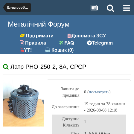
Електрообладнання
Металічний Форум
Підтримати
Допомога ЗСУ
Правила
FAQ
Telegram
YT!
Кошик (0)
Латр РНО-250-2, 8А, СРСР
Запити до
0 (
посмотреть
)
продавця
19 годин та 38 хвилин
До завершення
- 2026-08-08 12:18
Доступна
1
Кількість
1 665,00гр