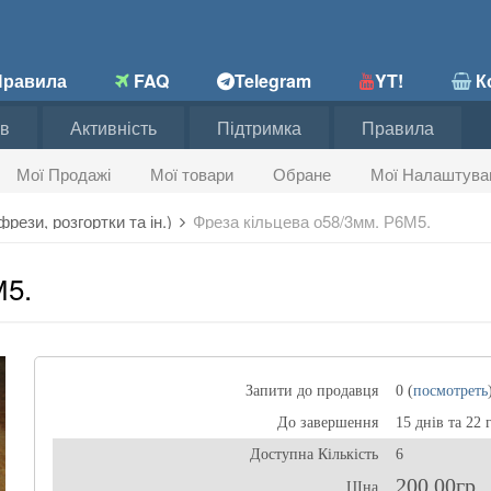
равила
FAQ
Telegram
YT!
Ко
в
Активність
Підтримка
Правила
Мої Продажі
Мої товари
Обране
Мої Налаштува
рези, розгортки та ін.)
Фреза кільцева о58/3мм. Р6М5.
М5.
Запити до продавця
0 (
посмотреть
До завершення
15 днів та 22 
Доступна Кількість
6
200,00гр
ЦІна