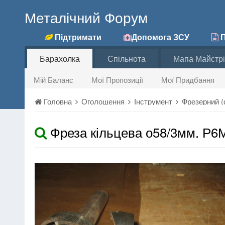
Металічний Форум
Підтримати
Допомога ЗСУ
П
Барахолка
Спільнота
Мапа Майстрі
Мій Баланс
Мої Пропозиції
Мої Придбання
Головна
Оголошення
Інструмент
Фрезерний (ф
Фреза кільцева о58/3мм. Р6