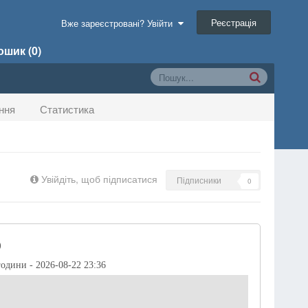
Реєстрація
Вже зареєстровані? Увійти
шик (0)
ння
Статистика
Увійдіть, щоб підписатися
Підписники
0
)
години - 2026-08-22 23:36