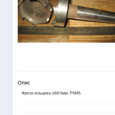
Опис
Фреза кільцева о58/3мм. Р6М5.