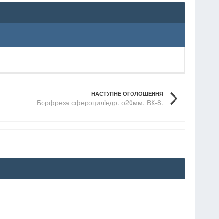
НАСТУПНЕ ОГОЛОШЕННЯ
Борфреза сфероцилiндр. о20мм. ВК-8.