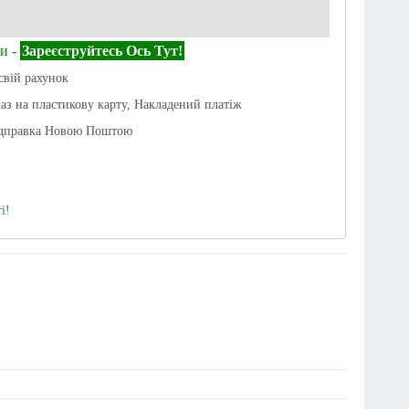
и -
Зареєструйтесь Ось Тут!
свій рахунок
каз на пластикову карту, Накладений платіж
ідправка Новою Поштою
і!