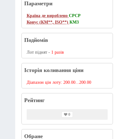
Параметри
Країна де вироблено
СРСР
Конус (КМ**, ISO**)
КМ3
Подйомів
Лот піднят -
1 разів
Історія коливання ціни
Діапазон цін лоту:
200.00...200.00
Рейтинг
0
Обране