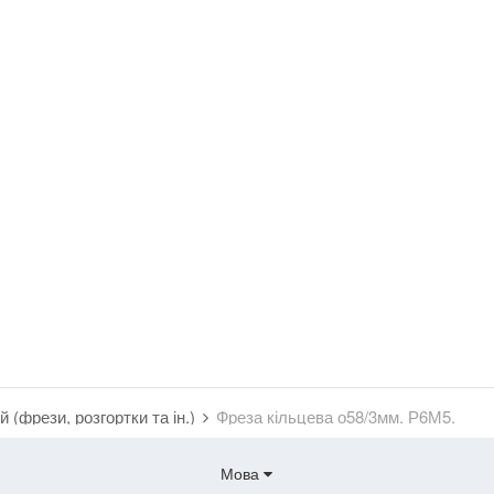
 (фрези, розгортки та ін.)
Фреза кільцева о58/3мм. Р6М5.
Мова