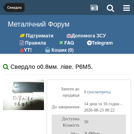
Свердла
Металічний Форум
Підтримати
Допомога ЗСУ
Правила
FAQ
Telegram
YT!
Кошик (0)
Свердло о0.8мм. ліве. Р6М5.
Запити до
0 (
посмотреть
)
продавця
14 днів та 16 годин -
До завершення
2026-08-23 00:22
Доступна
50
Кількість
3,00гр