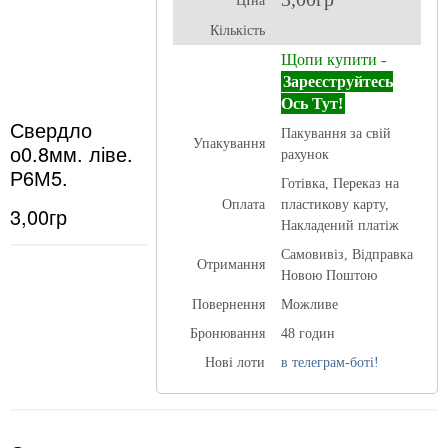
ЦІна
Кількість
Щопи купити -
Зареєструйтесь
Ось Тут!
Свердло
Пакування за свій
Упакування
о0.8мм. ліве.
рахунок
Р6М5.
Готівка, Переказ на
Оплата
пластикову карту,
3,00гр
Накладений платіж
Самовивіз, Відправка
Отримання
Новою Поштою
Повернення
Можливе
Бронювання
48 годин
Нові лоти
в телеграм-боті!