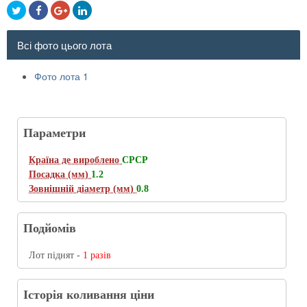
Всі фото цього лота
Фото лота 1
Параметри
Країна де вироблено
СРСР
Посадка (мм)
1.2
Зовнішній діаметр (мм)
0.8
Подйомів
Лот піднят -
1 разів
Історія коливання ціни