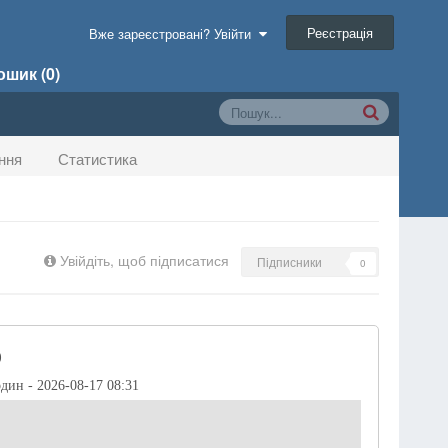
Реєстрація
Вже зареєстровані? Увійти
шик (0)
ння
Статистика
Увійдіть, щоб підписатися
Підписники
0
)
один - 2026-08-17 08:31