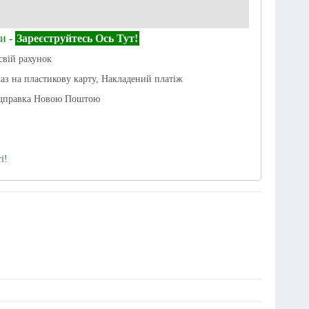
и -
Зареєструйтесь Ось Тут!
свій рахунок
каз на пластикову карту, Накладений платіж
ідправка Новою Поштою
і!