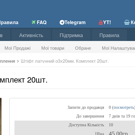
равила
FAQ
Telegram
YT!
Ко
в
Активність
Підтримка
Правила
Мої Продажі
Мої товари
Обране
Мої Налаштува
ріплення
Штіфт латунний о3х20мм. Комплект 20шт.
мплект 20шт.
Запити до продавця
0 (
посмотреть
До завершення
7 днів та 19 г
Доступна Кількість
10
45,00гр
ЦІна