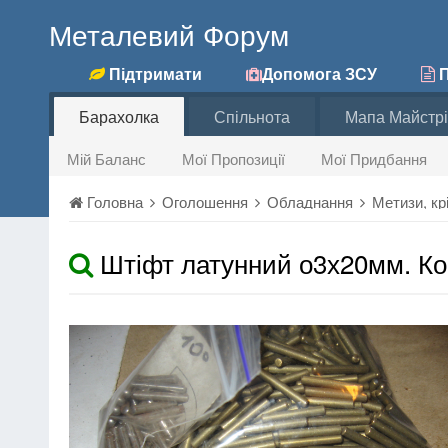
Металевий Форум
Підтримати
Допомога ЗСУ
П
Барахолка
Спільнота
Мапа Майстрі
Мій Баланс
Мої Пропозиції
Мої Придбання
Головна
Оголошення
Обладнання
Метизи, к
Штіфт латунний о3х20мм. Ко