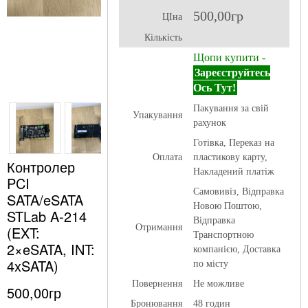
500,00гр
ЦІна
Кількість
Щопи купити -
Зареєструйтесь
Ось Тут!
Пакування за свій
Упакування
рахунок
Готівка, Переказ на
Оплата
пластикову карту,
Контролер
Накладений платіж
PCI
Самовивіз, Відправка
SATA/eSATA
Новою Поштою,
STLab A-214
Відправка
Отримання
(EXT:
Транспортною
2×eSATA, INT:
компанією, Доставка
4xSATA)
по місту
Повернення
Не можливе
500,00гр
Бронювання
48 годин