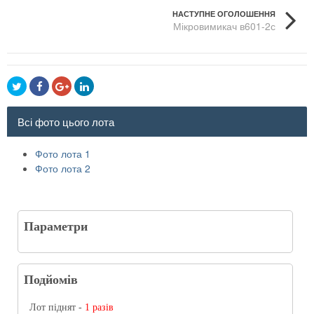
НАСТУПНЕ ОГОЛОШЕННЯ
Мікровимикач в601-2с
Всі фото цього лота
Фото лота 1
Фото лота 2
Параметри
Подйомів
Лот піднят -
1 разів