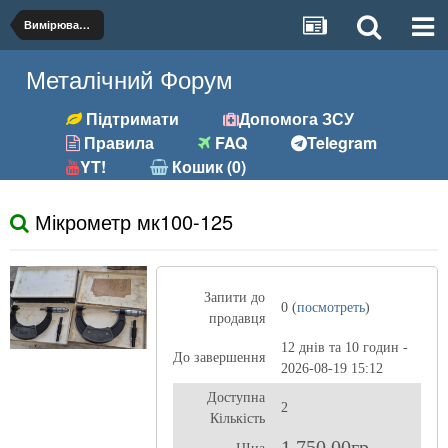
Вимірювальний інструмент
Металічний Форум
Підтримати
Допомога ЗСУ
Правила
FAQ
Telegram
YT!
Кошик (0)
Мікрометр мк100-125
Запити до
0 (
посмотреть
)
продавця
12 днів та 10 годин -
До завершення
2026-08-19 15:12
Доступна
2
Кількість
1 750,00гр