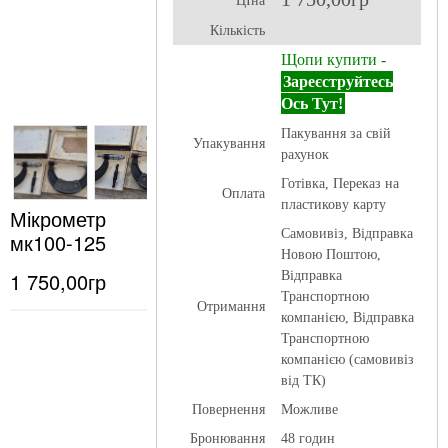
ЦІна
Кількість
Щопи купити -
Зареєструйтесь
Ось Тут!
Пакування за свій
Упакування
рахунок
Готівка, Переказ на
Оплата
пластикову карту
Мікрометр
Самовивіз, Відправка
мк100-125
Новою Поштою,
1 750,00гр
Відправка
Транспортною
Отримання
компанією, Відправка
Транспортною
компанією (самовивіз
від ТК)
Повернення
Можливе
Бронювання
48 годин