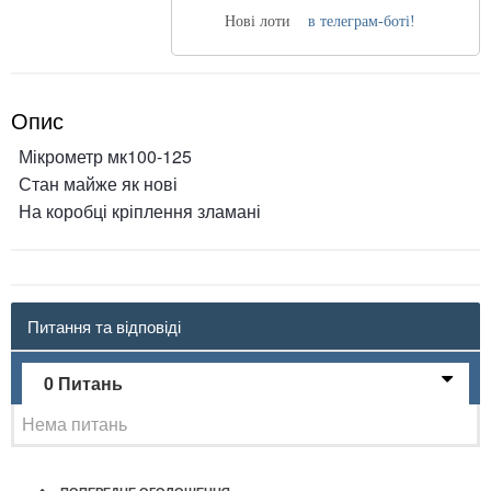
Нові лоти
в телеграм-боті!
Опис
Мікрометр мк100-125
Стан майже як нові
На коробці кріплення зламані
Питання та відповіді
0 Питань
Нема питань