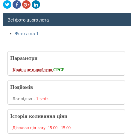
Всі фото цього лота
Фото лота 1
Параметри
Країна де вироблено
СРСР
Подйомів
Лот піднят -
1 разів
Історія коливання ціни
Діапазон цін лоту:
15.00...15.00