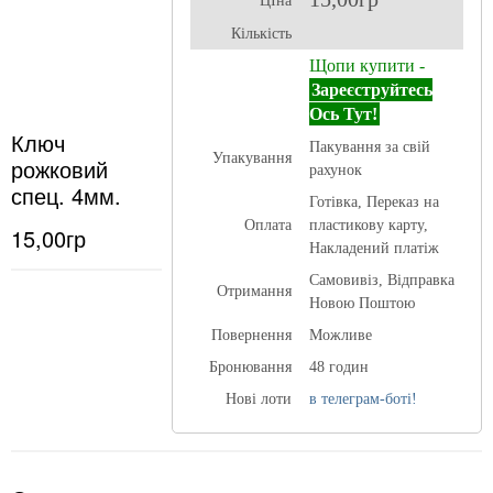
ЦІна
Кількість
Щопи купити -
Зареєструйтесь
Ось Тут!
Ключ
Пакування за свій
Упакування
рожковий
рахунок
спец. 4мм.
Готівка, Переказ на
Оплата
пластикову карту,
15,00гр
Накладений платіж
Самовивіз, Відправка
Отримання
Новою Поштою
Повернення
Можливе
Бронювання
48 годин
Нові лоти
в телеграм-боті!