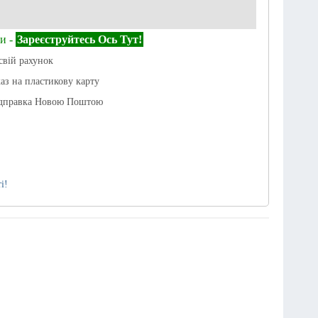
и -
Зареєструйтесь Ось Тут!
свій рахунок
каз на пластикову карту
ідправка Новою Поштою
і!