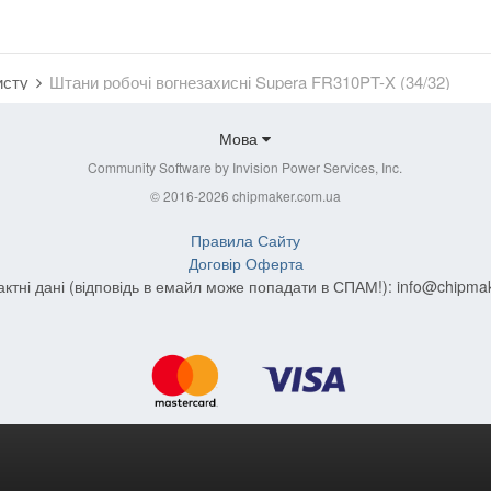
хисту
Штани робочі вогнезахисні Supera FR310PT-X (34/32)
Мова
Community Software by Invision Power Services, Inc.
© 2016-2026 chipmaker.com.ua
Правила Сайту
Договір Оферта
актні дані (відповідь в емайл може попадати в СПАМ!):
info@chipma