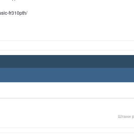
sic-fr310pth/
Штани р