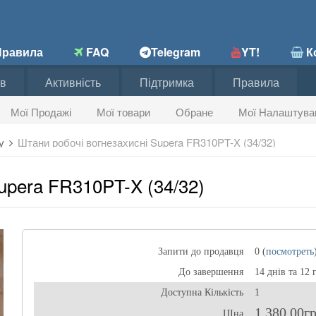
равила
FAQ
Telegram
YT!
Ко
в
Активність
Підтримка
Правила
Мої Продажі
Мої товари
Обране
Мої Налаштува
ту
Штани робочі вогнезахисні Supera FR310PT-X (34/32)
upera FR310PT-X (34/32)
Запити до продавця
0 (
посмотреть
До завершення
14 днів та 12 
Доступна Кількість
1
1 380,00г
ЦІна