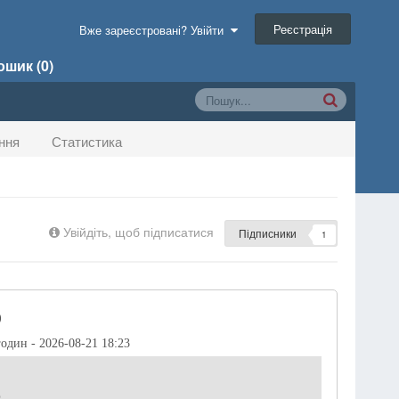
Реєстрація
Вже зареєстровані? Увійти
шик (0)
ння
Статистика
Увійдіть, щоб підписатися
Підписники
1
)
годин - 2026-08-21 18:23
р