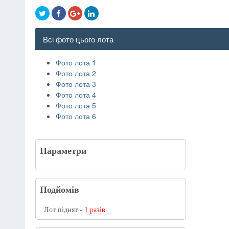
Всі фото цього лота
Фото лота 1
Фото лота 2
Фото лота 3
Фото лота 4
Фото лота 5
Фото лота 6
Параметри
Подйомів
Лот піднят -
1 разів