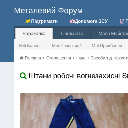
Металевий Форум
Підтримати
Допомога ЗСУ
П
Барахолка
Спільнота
Мапа Майстрі
Мій Баланс
Мої Пропозиції
Мої Придбання
Головна
Оголошення
Інше
Засоби інд. захис
Штани робочі вогнезахисні S