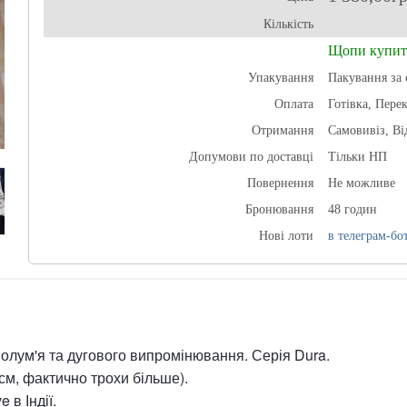
Кількість
Щопи купит
Упакування
Пакування за 
Оплата
Готівка, Пере
Отримання
Самовивіз, В
Допумови по доставці
Тільки НП
Повернення
Не можливе
Бронювання
48 годин
Нові лоти
в телеграм-бот
 полум'я та дугового випромінювання. Серія Dura.
2 см, фактично трохи більше).
 в Індії.