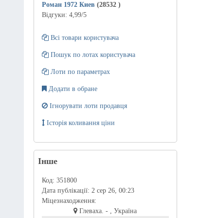
Роман 1972 Киев
(28532
)
Відгуки:
4,99
/5
Всі товари користувача
Пошук по лотах користувача
Лоти по параметрах
Додати в обране
Ігнорувати лоти продавця
Історія коливання ціни
Інше
Код:
351800
Дата публікації:
2 сер 26, 00:23
Міцезнаходження:
Глеваха. - , Україна