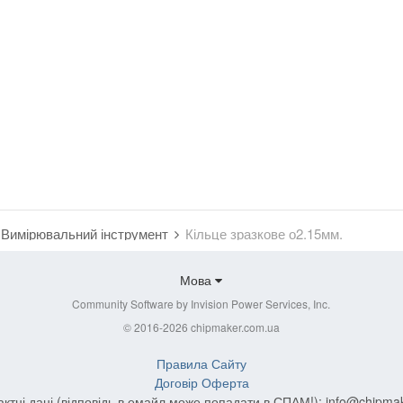
Вимірювальний інструмент
Кільце зразкове о2.15мм.
Мова
Community Software by Invision Power Services, Inc.
© 2016-2026 chipmaker.com.ua
Правила Сайту
Договір Оферта
актні дані (відповідь в емайл може попадати в СПАМ!):
info@chipma