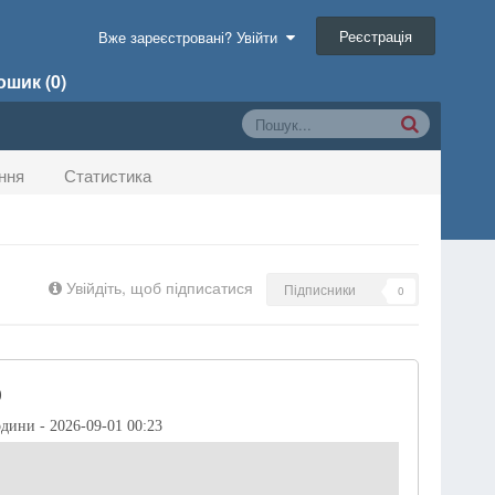
Реєстрація
Вже зареєстровані? Увійти
шик (0)
ння
Статистика
Увійдіть, щоб підписатися
Підписники
0
)
одини - 2026-09-01 00:23