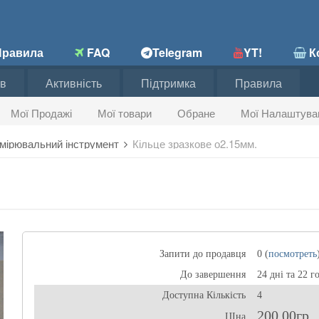
равила
FAQ
Telegram
YT!
Ко
в
Активність
Підтримка
Правила
Мої Продажі
Мої товари
Обране
Мої Налаштува
мірювальний інструмент
Кільце зразкове о2.15мм.
Запити до продавця
0 (
посмотреть
До завершення
24 дні та 22 г
Доступна Кількість
4
200,00гр
ЦІна