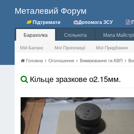
Металевий Форум
Підтримати
Допомога ЗСУ
П
Барахолка
Спільнота
Мапа Майстрі
Мій Баланс
Мої Пропозиції
Мої Придбання
Головна
Оголошення
Вимірювання та КВП
Ви
Кільце зразкове о2.15мм.