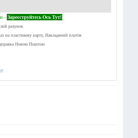
и -
Зареєструйтесь Ось Тут!
свій рахунок
каз на пластикову карту, Накладений платіж
ідправка Новою Поштою
і!