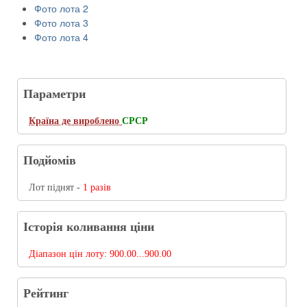
Фото лота 2
Фото лота 3
Фото лота 4
Параметри
Країна де вироблено
CРCР
Подйомів
Лот піднят -
1 разів
Історія коливання ціни
Діапазон цін лоту:
900.00...900.00
Рейтинг