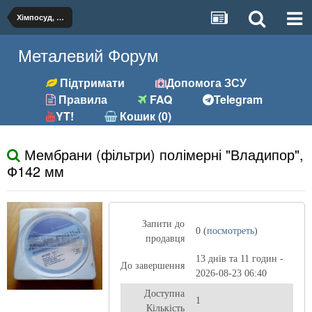
Хімпосуд, хімобладнання, реактиви
Металевий Форум
Підтримати
Допомога ЗСУ
Правила
FAQ
Telegram
YT!
Кошик (0)
Мембрани (фільтри) полімерні "Владипор",
Ф142 мм
Запити до
0 (
посмотреть
)
продавця
13 днів та 11 годин -
До завершення
2026-08-23 06:40
Доступна
1
Кількість