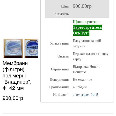
900,00гр
ЦІна
Кількість
Щопи купити -
Зареєструйтесь
Ось Тут!
Пакування за свій
Упакування
рахунок
Переказ на пластикову
Оплата
карту
Мембрани
Відправка Новою
(фільтри)
Отримання
Поштою
полімерні
"Владипор",
Повернення
Не можливе
Ф142 мм
Бронювання
48 годин
Нові лоти
в телеграм-боті!
900,00гр