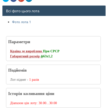
Всі фото цього лота
Фото лота 1
Параметри
Країна де вироблено
При СРСР
Габаритний розмір
ф63х1,2
Подйомів
Лот піднят -
1 разів
Історія коливання ціни
Діапазон цін лоту:
30.00...30.00