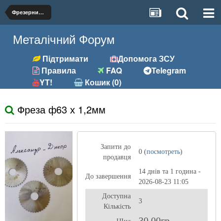
Фрезерний (фрези, розгортки та ін.)
Металічний Форум
Підтримати
Допомога ЗСУ
Правила
FAQ
Telegram
YT!
Кошик (0)
Фреза ф63 х 1,2мм
Запити до
0 (
посмотреть
)
продавця
14 днів та 1 година -
До завершення
2026-08-23 11:05
Доступна
3
Кількість
30,00гр