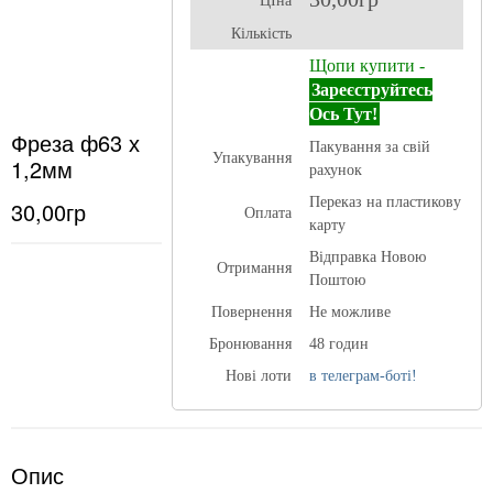
ЦІна
Кількість
Щопи купити -
Зареєструйтесь
Ось Тут!
Фреза ф63 х
Пакування за свій
Упакування
1,2мм
рахунок
Переказ на пластикову
30,00гр
Оплата
карту
Відправка Новою
Отримання
Поштою
Повернення
Не можливе
Бронювання
48 годин
Нові лоти
в телеграм-боті!
Опис