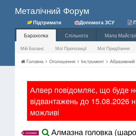
Металічний Форум
Підтримати
Допомога ЗСУ
П
Барахолка
Спільнота
Мапа Майстрі
Мій Баланс
Мої Пропозиції
Мої Придбання
Головна
Оголошення
Інструмент
Абразивний
Алвер повідомляє, що буде 
відвантажень до 15.08.2026 н
можливі
Алмазна головка (шаро
головка