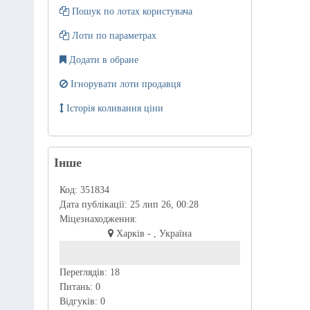
Пошук по лотах користувача
Лоти по параметрах
Додати в обране
Ігнорувати лоти продавця
Історія коливання ціни
Інше
Код:
351834
Дата публікації:
25 лип 26, 00:28
Міцезнаходження:
Харків - , Україна
Переглядів:
18
Питань:
0
Відгуків:
0