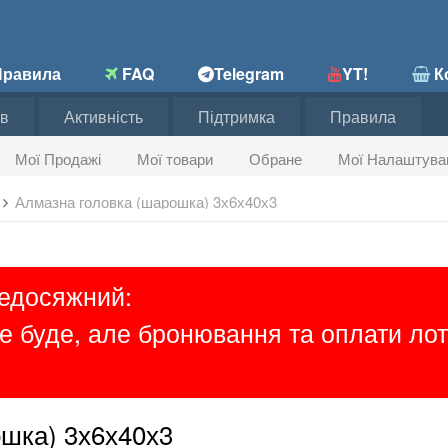
равила
FAQ
Telegram
YT!
Ко
в
Активність
Підтримка
Правила
Мої Продажі
Мої товари
Обране
Мої Налаштува
Алмазна головка (шарошка) 3х6х40х3
недосяжний:
е буде, але бронювання та оплати лот
шка) 3х6х40х3