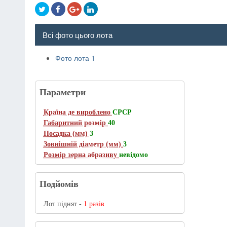
Всі фото цього лота
Фото лота 1
Параметри
Країна де вироблено
СРСР
Габаритний розмір
40
Посадка (мм)
3
Зовнішній діаметр (мм)
3
Розмір зерна абразиву
невідомо
Подйомів
Лот піднят -
1 разів