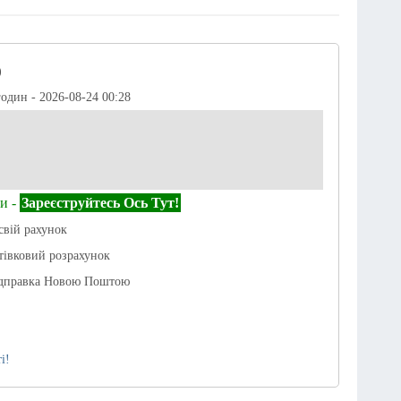
)
годин - 2026-08-24 00:28
и -
Зареєструйтесь Ось Тут!
свій рахунок
отівковий розрахунок
ідправка Новою Поштою
і!