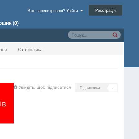
Реєстрація
Вже зареєстровані? Увійти
шик (0)
ння
Статистика
Увійдіть, щоб підписатися
Підписники
0
ів