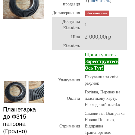
0 (
посмотреть
)
продавця
До завершення
Лот скінчився
Доступна
1
Кількість
2 000,00гр
ЦІна
Кількість
Щопи купити -
Зареєструйтесь
Ось Тут!
Пакування за свій
Упакування
рахунок
Готівка, Переказ на
Оплата
пластикову карту,
Накладений платіж
Планетарка
Самовивіз, Відправка
до Ф315
Новою Поштою,
патрона
Отримання
Відправка
(Гродно)
Транспортною