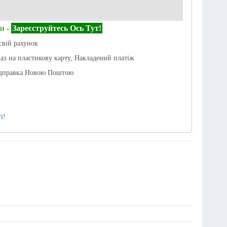
и -
Зареєструйтесь Ось Тут!
свій рахунок
каз на пластикову карту, Накладений платіж
ідправка Новою Поштою
і!