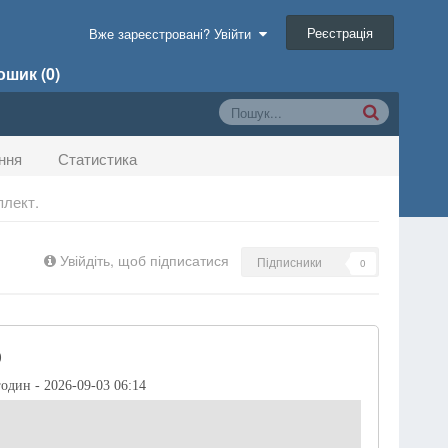
Реєстрація
Вже зареєстровані? Увійти
шик (0)
ння
Статистика
плект.
Увійдіть, щоб підписатися
Підписники
0
)
годин - 2026-09-03 06:14