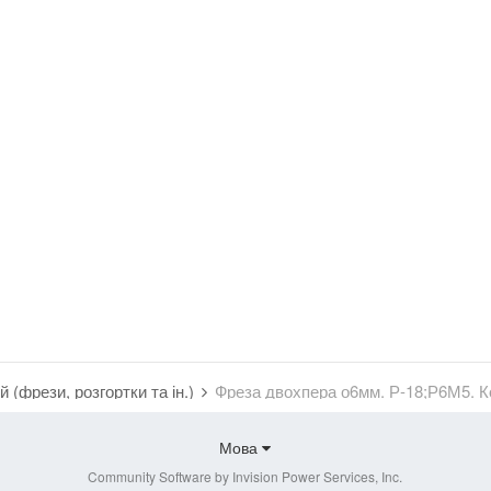
 (фрези, розгортки та ін.)
Фреза двохпера о6мм. Р-18;Р6М5. К
Мова
Community Software by Invision Power Services, Inc.