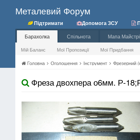
Металевий Форум
Підтримати
Допомога ЗСУ
П
Барахолка
Спільнота
Мапа Майстрі
Мій Баланс
Мої Пропозиції
Мої Придбання
Головна
Оголошення
Інструмент
Фрезерний (ф
Фреза двохпера о6мм. Р-18;