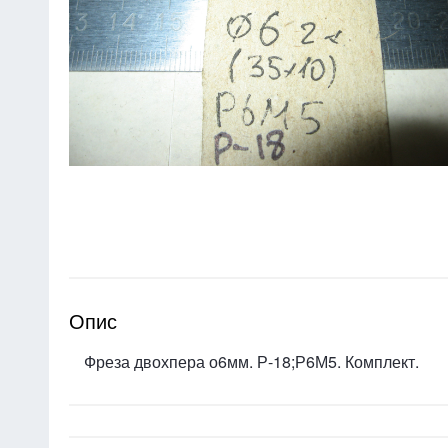
Опис
Фреза двохпера о6мм. Р-18;Р6М5. Комплект.