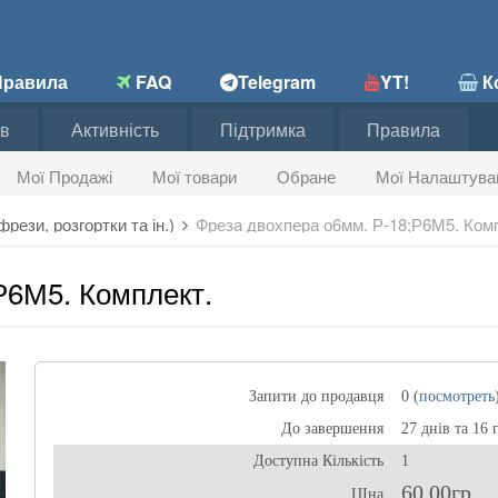
равила
FAQ
Telegram
YT!
Ко
в
Активність
Підтримка
Правила
Мої Продажі
Мої товари
Обране
Мої Налаштува
рези, розгортки та ін.)
Фреза двохпера о6мм. Р-18;Р6М5. Ком
Р6М5. Комплект.
Запити до продавця
0 (
посмотреть
До завершення
27 днів та 16 
Доступна Кількість
1
60,00гр
ЦІна