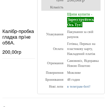
ЦІна
Кількість
Щопи купити -
Зареєструйтесь
Ось Тут!
Калібр-пробка
Пакування за свій
Упакування
гладка пр/не
рахунок
о56А.
Готівка, Переказ на
Оплата
пластикову карту,
200,00гр
Накладений платіж
Самовивіз, Відправка
Отримання
Новою Поштою
Повернення
Можливе
Бронювання
48 годин
Нові лоти
в телеграм-боті!