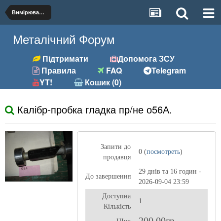
Вимірювальний інструмент
Металічний Форум
Підтримати
Допомога ЗСУ
Правила
FAQ
Telegram
YT!
Кошик (0)
Калібр-пробка гладка пр/не о56А.
Запити до
0 (
посмотреть
)
продавця
29 днів та 16 годин -
До завершення
2026-09-04 23:59
Доступна
1
Кількість
200,00гр