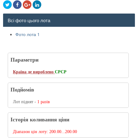
Всі фото цього лота
Фото лота 1
Параметри
Країна де вироблено
СРСР
Подйомів
Лот піднят -
1 разів
Історія коливання ціни
Діапазон цін лоту:
200.00...200.00