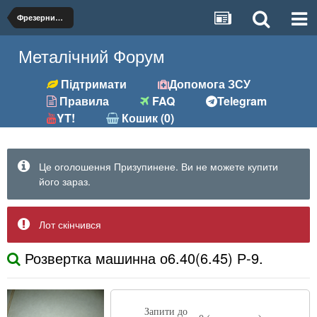
Фрезерний (фрези, розгортки та ін.)
Металічний Форум
Підтримати
Допомога ЗСУ
Правила
FAQ
Telegram
YT!
Кошик (0)
Це оголошення Призупинене. Ви не можете купити
його зараз.
Лот скінчився
Розвертка машинна о6.40(6.45) Р-9.
Запити до