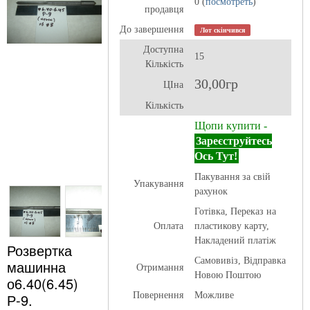
0 (
посмотреть
)
продавця
До завершення
Лот скінчився
Доступна
15
Кількість
30,00гр
ЦІна
Кількість
Щопи купити -
Зареєструйтесь
Ось Тут!
Пакування за свій
Упакування
рахунок
Готівка, Переказ на
Оплата
пластикову карту,
Накладений платіж
Розвертка
Самовивіз, Відправка
машинна
Отримання
Новою Поштою
о6.40(6.45)
Р-9.
Повернення
Можливе