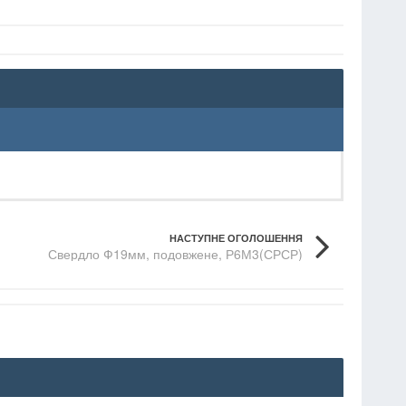
НАСТУПНЕ ОГОЛОШЕННЯ
Свердло Ф19мм, подовжене, Р6М3(СРСР)