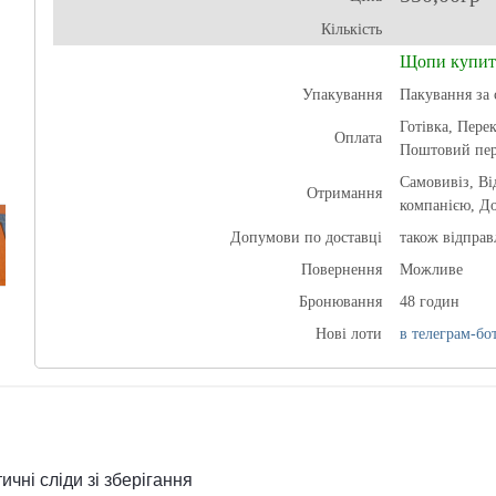
Кількість
Щопи купит
Упакування
Пакування за 
Готівка, Перек
Оплата
Поштовий пер
Самовивіз, В
Отримання
компанією, До
Допумови по доставці
також відпра
Повернення
Можливе
Бронювання
48 годин
Нові лоти
в телеграм-бот
ичні сліди зі зберігання