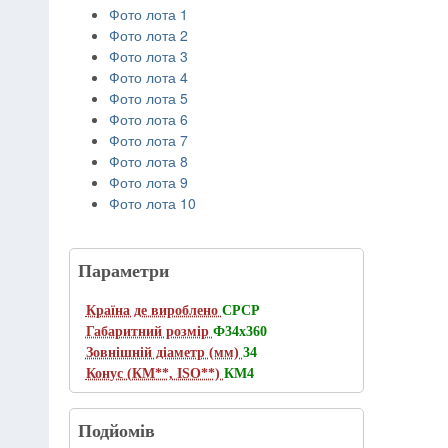
Фото лота 1
Фото лота 2
Фото лота 3
Фото лота 4
Фото лота 5
Фото лота 6
Фото лота 7
Фото лота 8
Фото лота 9
Фото лота 10
Параметри
Країна де вироблено
СРСР
Габаритний розмір
Ф34х360
Зовнішній діаметр (мм)
34
Конус (КМ**, ISO**)
КМ4
Подйомів