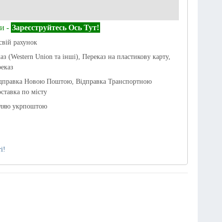
и -
Зареєструйтесь Ось Тут!
свій рахунок
аз (Western Union та інші), Переказ на пластикову карту,
еказ
ідправка Новою Поштою, Відправка Транспортною
ставка по місту
вляю укрпоштою
і!