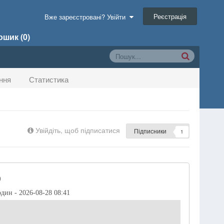
Реєстрація
Вже зареєстровані? Увійти
шик (0)
ння
Статистика
Увійдіть, щоб підписатися
Підписники
1
)
один - 2026-08-28 08:41