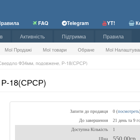
равила
FAQ
Telegram
YT!
Ко
в
Активність
Підтримка
Правила
Мої Продажі
Мої товари
Обране
Мої Налаштува
Свердло Ф34мм, подовжене, Р-18(СРСР)
 Р-18(СРСР)
Запити до продавця
0 (
посмотреть
До завершення
21 день та 9 г
Доступна Кількість
1
550,00гр
ЦІна