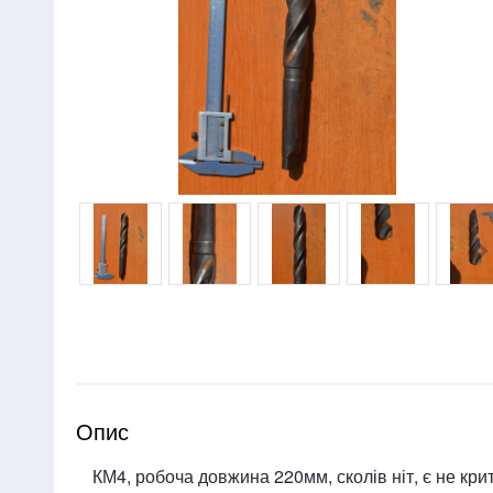
Опис
КМ4, робоча довжина 220мм, сколів ніт, є не крит