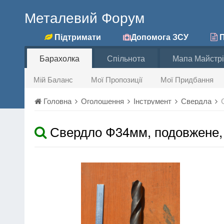
Металевий Форум
Підтримати
Допомога ЗСУ
П
Барахолка
Спільнота
Мапа Майстрі
Мій Баланс
Мої Пропозиції
Мої Придбання
Головна
Оголошення
Інструмент
Свердла
Свердло Ф34мм, подовжене,