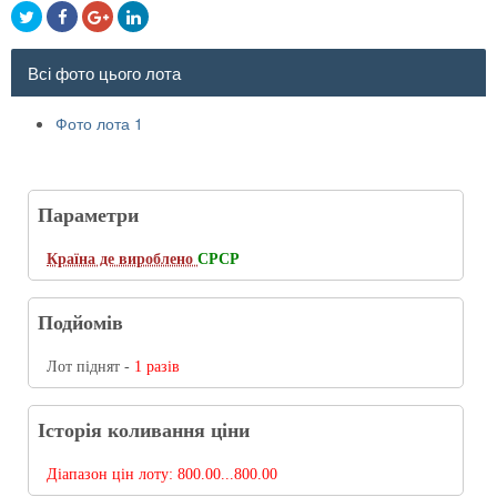
Всі фото цього лота
Фото лота 1
Параметри
Країна де вироблено
СРСР
Подйомів
Лот піднят -
1 разів
Історія коливання ціни
Діапазон цін лоту:
800.00...800.00