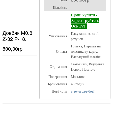
ЦІна
Кількість
Щопи купити -
Зареєструйтесь
Ось Тут!
Довбяк М0.8
Пакування за свій
Упакування
Z-32 Р-18.
рахунок
Готівка, Переказ на
800,00гр
Оплата
пластикову карту,
Накладений платіж
Самовивіз, Відправка
Отримання
Новою Поштою
Повернення
Можливе
Бронювання
48 годин
Нові лоти
в телеграм-боті!