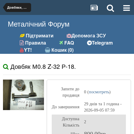
Довбяки, протягання
Металічний Форум
Підтримати
Допомога ЗСУ
Правила
FAQ
Telegram
YT!
Кошик (0)
Довбяк М0.8 Z-32 Р-18.
Запити до
0 (
посмотреть
)
продавця
29 днів та 1 година -
До завершення
2026-09-05 07:59
Доступна
2
Кількість
800,00гр