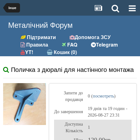
Інше
Металічний Форум
Підтримати
Допомога ЗСУ
Правила
FAQ
Telegram
YT!
Кошик (0)
Поличка з дюралі для настінного монтажа
Запити до
0 (
посмотреть
)
продавця
19 днів та 19 годин -
До завершення
2026-08-27 23:31
Доступна
1
Кількість
120,00гр