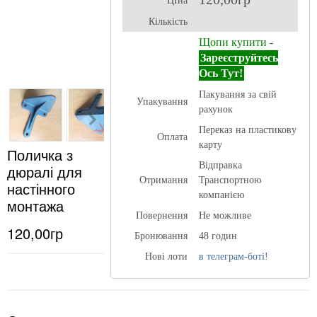
ЦІна
Кількість
Щопи купити -
Зареєструйтесь
Ось Тут!
Пакування за свій
Упакування
рахунок
Переказ на пластикову
Оплата
карту
Поличка з
Відправка
дюралі для
Отримання
Транспортною
настінного
компанією
монтажа
Повернення
Не можливе
120,00гр
Бронювання
48 годин
Нові лоти
в телеграм-боті!