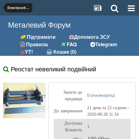
Електрообладнання
Металевий Форум
Підтримати
Допомога ЗСУ
Правила
FAQ
Telegram
YT!
Кошик (0)
Реостат невеликий подвійний
Запити до
0 (
посмотреть
)
продавця
21 день та 22 години -
До завершення
2026-08-28 11:34
Доступна
1
Кількість
180,00гр