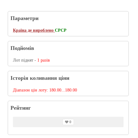
Параметри
Країна де вироблено
CРCР
Подйомів
Лот піднят -
1 разів
Історія коливання ціни
Діапазон цін лоту:
180.00...180.00
Рейтинг
0