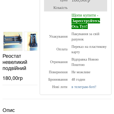
ЦІна
Кількість
Щопи купити -
Зареєструйтесь
Ось Тут!
Пакування за свій
Упакування
рахунок
Переказ на пластикову
Оплата
карту
Реостат
Відправка Новою
невеликий
Отримання
Поштою
подвійний
Повернення
Не можливе
180,00гр
Бронювання
48 годин
Нові лоти
в телеграм-боті!
Опис