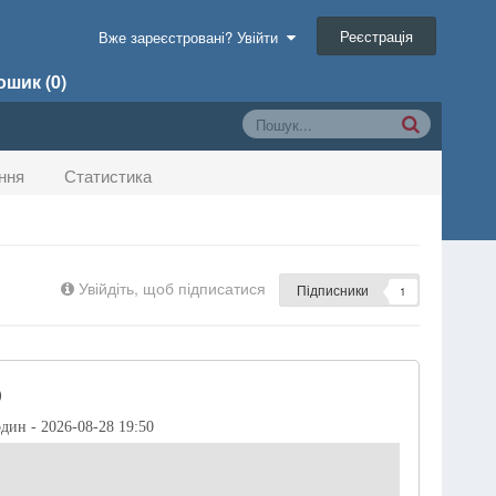
Реєстрація
Вже зареєстровані? Увійти
шик (0)
ння
Статистика
Увійдіть, щоб підписатися
Підписники
1
)
один - 2026-08-28 19:50