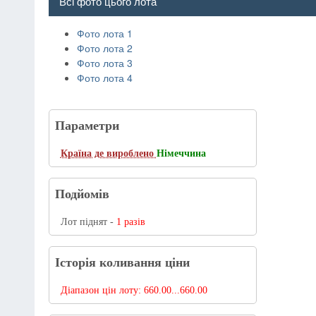
Всі фото цього лота
Фото лота 1
Фото лота 2
Фото лота 3
Фото лота 4
Параметри
Країна де вироблено
Німеччина
Подйомів
Лот піднят -
1 разів
Історія коливання ціни
Діапазон цін лоту:
660.00...660.00