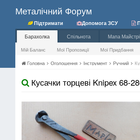
Металічний Форум
Підтримати
Допомога ЗСУ
П
Барахолка
Спільнота
Мапа Майстрі
Мій Баланс
Мої Пропозиції
Мої Придбання
Головна
Оголошення
Інструмент
Ручний
Ку
Кусачки торцеві Knipex 68-28