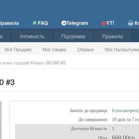
равила
FAQ
Telegram
YT!
Ко
в
Активність
Підтримка
Правила
Мої Продажі
Мої товари
Обране
Мої Налаштува
сачки торцеві Knipex 68-280 #3
0 #3
Запити до продавця
0 (
посмотреть
До завершення
19 днів та 7 г
Доступна Кількість
1
660,00гр
ЦІна