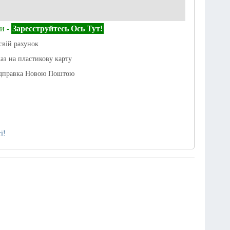
и -
Зареєструйтесь Ось Тут!
свій рахунок
каз на пластикову карту
ідправка Новою Поштою
і!