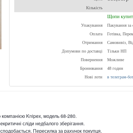
Кількість
Щопи купит
Упакування
Пакування за 
Оплата
Готівка, Пере
Отримання
Самовивіз, В
Допумови по доставці
Тільки НП
Повернення
Можливе
Бронювання
48 годин
Нові лоти
в телеграм-бот
 компанією Knipex, модель 68-280.
некритичні сліди недбалого зберігання.
сподобається. Пересилка за рахунок покупця.