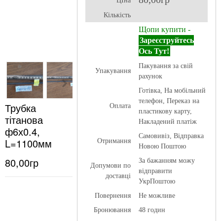
ЦІна
Кількість
Щопи купити -
Зареєструйтесь
Ось Тут!
Пакування за свій
Упакування
рахунок
Готівка, На мобільний
телефон, Переказ на
Трубка
Оплата
пластикову карту,
тітанова
Накладений платіж
ф6х0.4,
Самовивіз, Відправка
L=1100мм
Отримання
Новою Поштою
80,00гр
За бажанням можу
Допумови по
відправити
доставці
УкрПоштою
Повернення
Не можливе
Бронювання
48 годин