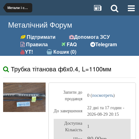
Метали і сплави
Металічний Форум
Підтримати
Допомога ЗСУ
Правила
FAQ
Telegram
YT!
Кошик (0)
Трубка тітанова ф6х0.4, L=1100мм
Запити до
0 (
посмотреть
)
продавця
22 дні та 17 годин -
До завершення
2026-08-29 20:15
Доступна
1
Кількість
80,00гр