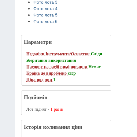
Фото лота 3
Фото лота 4
Фото лота 5
Фото лота 6
Параметри
Недоліки Інструмента/Оснастки
Сліди
зберігання використання
Паспорт на засіб вимірювання
Немає
Країна де вироблено
ссср
Ціна поділки
1
Подйомів
Лот піднят -
1 разів
Історія коливання ціни