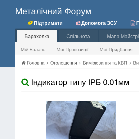
Металічний Форум
Підтримати
Допомога ЗСУ
П
Барахолка
Спільнота
Мапа Майстрі
Мій Баланс
Мої Пропозиції
Мої Придбання
Головна
Оголошення
Вимірювання та КВП
Ви
Індикатор типу ІРБ 0.01мм