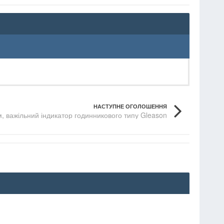
НАСТУПНЕ ОГОЛОШЕННЯ
м, важільний індикатор годинникового типу Gleason
Last Word