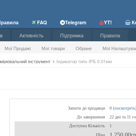
равила
FAQ
Telegram
YT!
Ко
в
Активність
Підтримка
Правила
Мої Продажі
Мої товари
Обране
Мої Налаштува
мірювальний інструмент
Індикатор типу ІРБ 0.01мм
Запити до продавця
0 (
посмотреть
До завершення
22 дні та 11 г
Доступна Кількість
1
1 250,00г
ЦІна