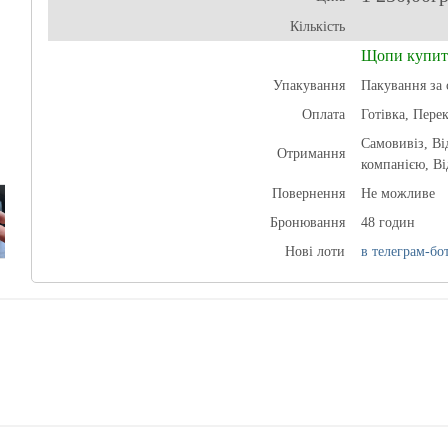
Кількість
Щопи купит
Упакування
Пакування за 
Оплата
Готівка, Перек
Самовивіз, В
Отримання
компанією, Ві
Повернення
Не можливе
Бронювання
48 годин
Нові лоти
в телеграм-бот