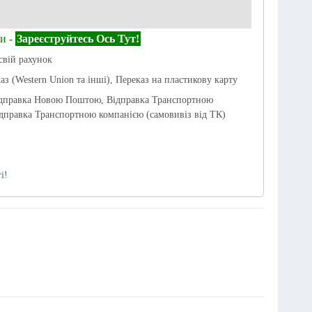
и -
Зареєструйтесь Ось Тут!
свій рахунок
аз (Western Union та інші), Переказ на пластикову карту
ідправка Новою Поштою, Відправка Транспортною
дправка Транспортною компанією (самовивіз від ТК)
і!