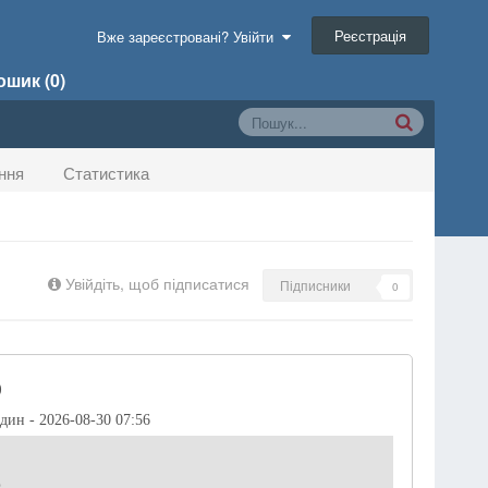
Реєстрація
Вже зареєстровані? Увійти
шик (0)
ння
Статистика
Увійдіть, щоб підписатися
Підписники
0
)
один - 2026-08-30 07:56
р