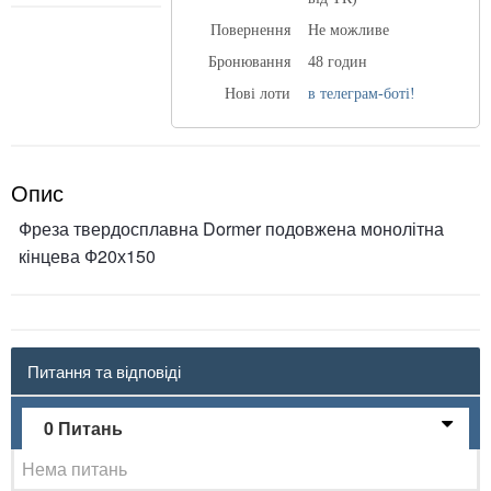
Повернення
Не можливе
Бронювання
48 годин
Нові лоти
в телеграм-боті!
Опис
Фреза твердосплавна Dormer подовжена монолітна
кінцева Ф20х150
Питання та відповіді
0 Питань
Нема питань