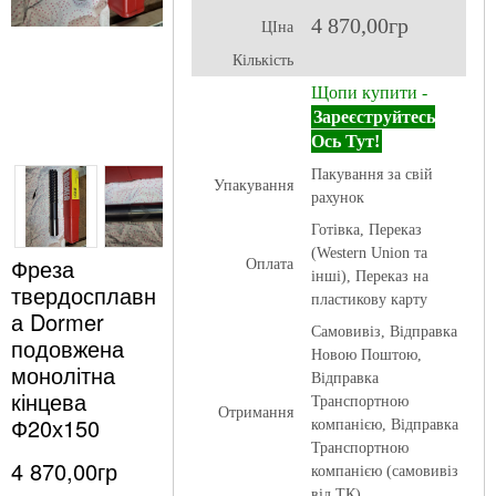
4 870,00гр
ЦІна
Кількість
Щопи купити -
Зареєструйтесь
Ось Тут!
Пакування за свій
Упакування
рахунок
Готівка, Переказ
(Western Union та
Фреза
Оплата
інші), Переказ на
твердосплавн
пластикову карту
а Dormer
Самовивіз, Відправка
подовжена
Новою Поштою,
монолітна
Відправка
кінцева
Транспортною
Отримання
Ф20х150
компанією, Відправка
Транспортною
4 870,00гр
компанією (самовивіз
від ТК)