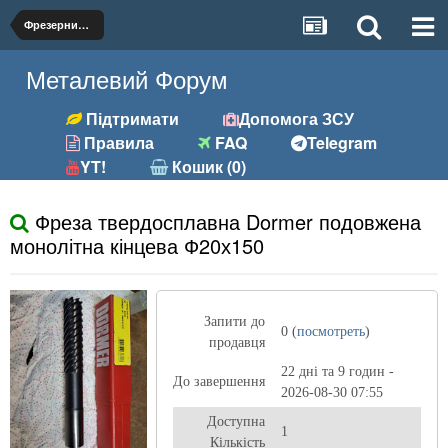
Фрезерний (фрези, розгортки та ін.)
Металевий Форум
Підтримати
Допомога ЗСУ
Правила
FAQ
Telegram
YT!
Кошик (0)
Фреза твердосплавна Dormer подовжена
монолітна кінцева Ф20х150
Запити до
0 (
посмотреть
)
продавця
22 дні та 9 годин -
До завершення
2026-08-30 07:55
Доступна
1
Кількість