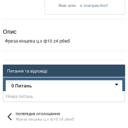
Нові лоти
в телеграм-боті!
Опис
Фреза кінцева ц.х ф10 z4 р6м5
Питання та відповіді
0 Питань
Нема питань
ПОПЕРЕДНЕ ОГОЛОШЕННЯ
Фреза кінцева ц.х ф10 z4 р6м5