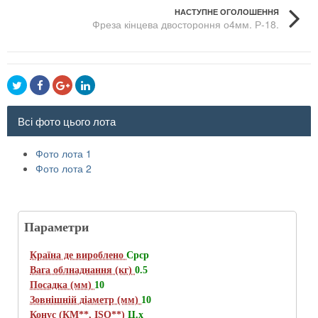
НАСТУПНЕ ОГОЛОШЕННЯ
Фреза кінцева двостороння о4мм. Р-18.
Всі фото цього лота
Фото лота 1
Фото лота 2
Параметри
Країна де вироблено
Срср
Вага облнаднання (кг)
0.5
Посадка (мм)
10
Зовнішній діаметр (мм)
10
Конус (КМ**, ISO**)
Ц.х