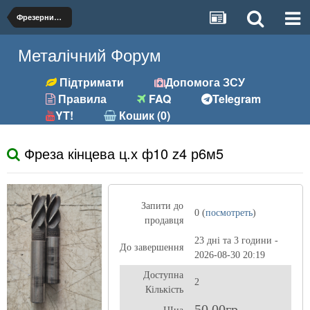
Фрезерний (фрези, розгортки та ін.)
Металічний Форум
Підтримати
Допомога ЗСУ
Правила
FAQ
Telegram
YT!
Кошик (0)
Фреза кінцева ц.х ф10 z4 р6м5
Запити до
0 (
посмотреть
)
продавця
23 дні та 3 години -
До завершення
2026-08-30 20:19
Доступна
2
Кількість
50,00гр