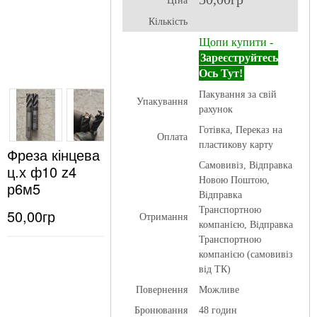
ЦІна
Кількість
Щопи купити -
Зареєструйтесь
Ось Тут!
Пакування за свій
Упакування
рахунок
Готівка, Переказ на
Оплата
пластикову карту
Фреза кінцева
Самовивіз, Відправка
ц.х ф10 z4
Новою Поштою,
р6м5
Відправка
Транспортною
50,00гр
Отримання
компанією, Відправка
Транспортною
компанією (самовивіз
від ТК)
Повернення
Можливе
Бронювання
48 годин