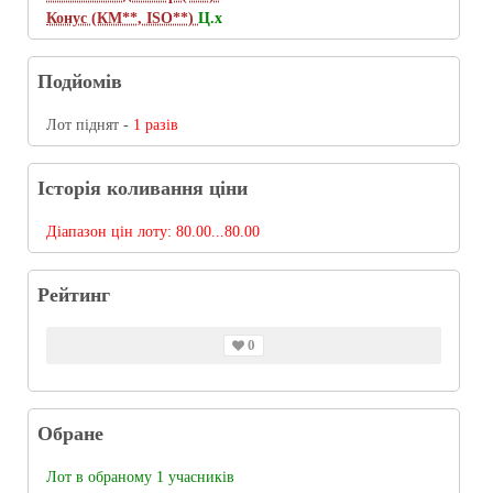
Конус (КМ**, ISO**)
Ц.х
Подйомів
Лот піднят -
1 разів
Історія коливання ціни
Діапазон цін лоту:
80.00...80.00
Рейтинг
0
Обране
Лот в обраному 1 учасників