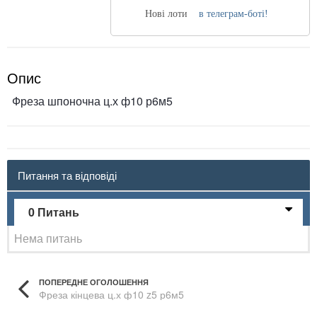
Нові лоти
в телеграм-боті!
Опис
Фреза шпоночна ц.х ф10 р6м5
Питання та відповіді
0 Питань
Нема питань
ПОПЕРЕДНЕ ОГОЛОШЕННЯ
Фреза кінцева ц.х ф10 z5 р6м5