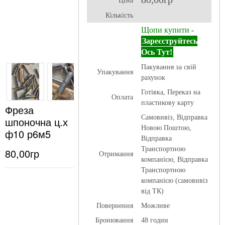
ЦІна
Кількість
Щопи купити -
Зареєструйтесь
Ось Тут!
Пакування за свій
Упакування
рахунок
Готівка, Переказ на
Оплата
пластикову карту
Фреза
Самовивіз, Відправка
шпоночна ц.х
Новою Поштою,
ф10 р6м5
Відправка
Транспортною
80,00гр
Отримання
компанією, Відправка
Транспортною
компанією (самовивіз
від ТК)
Повернення
Можливе
Бронювання
48 годин