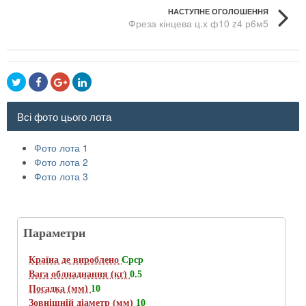
НАСТУПНЕ ОГОЛОШЕННЯ
Фреза кінцева ц.х ф10 z4 р6м5
Всі фото цього лота
Фото лота 1
Фото лота 2
Фото лота 3
Параметри
Країна де вироблено
Срср
Вага облнаднання (кг)
0.5
Посадка (мм)
10
Зовнішній діаметр (мм)
10