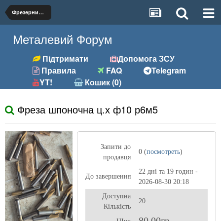
Фрезерний (фрези, розгортки та ін.)
Металевий Форум
Підтримати
Допомога ЗСУ
Правила
FAQ
Telegram
YT!
Кошик (0)
Фреза шпоночна ц.х ф10 р6м5
Запити до
0 (
посмотреть
)
продавця
22 дні та 19 годин -
До завершення
2026-08-30 20:18
Доступна
20
Кількість
80,00гр