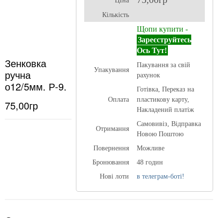
ЦІна
Кількість
Щопи купити -
Зареєструйтесь
Ось Тут!
Зенковка
Пакування за свій
Упакування
ручна
рахунок
о12/5мм. Р-9.
Готівка, Переказ на
Оплата
пластикову карту,
75,00гр
Накладений платіж
Самовивіз, Відправка
Отримання
Новою Поштою
Повернення
Можливе
Бронювання
48 годин
Нові лоти
в телеграм-боті!