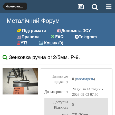
Фрезерний (фрези, розгортки та ін.)
Металічний Форум
Підтримати
Допомога ЗСУ
Правила
FAQ
Telegram
YT!
Кошик (0)
Зенковка ручна о12/5мм. Р-9.
Запити до
0 (
посмотреть
)
продавця
24 дні та 14 годин -
До завершення
2026-09-03 07:50
Доступна
5
Кількість
75,00гр