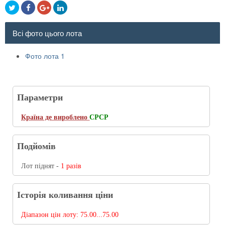
Всі фото цього лота
Фото лота 1
Параметри
Країна де вироблено
СРСР
Подйомів
Лот піднят -
1 разів
Історія коливання ціни
Діапазон цін лоту:
75.00...75.00