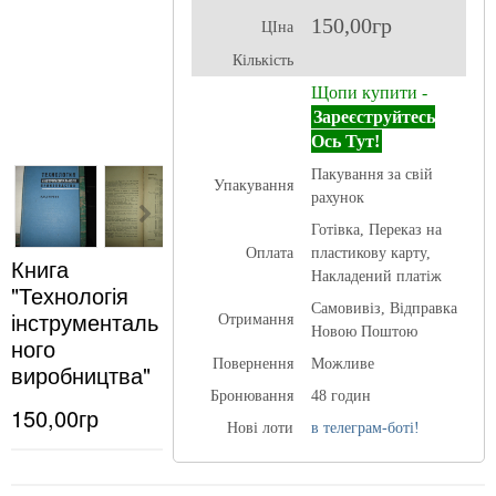
150,00гр
ЦІна
Кількість
Щопи купити -
Зареєструйтесь
Ось Тут!
Пакування за свій
Упакування
рахунок
Готівка, Переказ на
Оплата
пластикову карту,
Книга
Накладений платіж
"Технологія
Самовивіз, Відправка
інструменталь
Отримання
Новою Поштою
ного
Повернення
Можливе
виробництва"
Бронювання
48 годин
150,00гр
Нові лоти
в телеграм-боті!