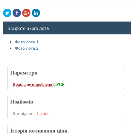
Всі фото цього лота
Фото лота 1
Фото лота 2
Параметри
Країна де вироблено
СРСР
Подйомів
Лот піднят -
1 разів
Історія коливання ціни