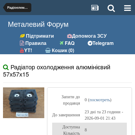
Радіоелементи
Металевий Форум
Підтримати
Допомога ЗСУ
Правила
FAQ
Telegram
YT!
Кошик (0)
Радіатор охолодження алюмінієвий
57х57х15
Запити до
0 (
посмотреть
)
продавця
23 дні та 23 години -
До завершення
2026-09-01 21:43
Доступна
8
Кількість