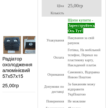
25,00гр
ЦІна
Кількість
Щопи купити -
Зареєструйтесь
Ось Тут!
Пакування за свій
Упакування
рахунок
Готівка, На мобільний
телефон, Переказ на
Радіатор
Оплата
пластикову карту,
охолодження
Накладений платіж
алюмінієвий
Самовивіз, Відправка
57х57х15
Отримання
Новою Поштою
25,00гр
За бажанням можу
Допумови по
відправити
доставці
УкрПоштою
Повернення
Не можливе