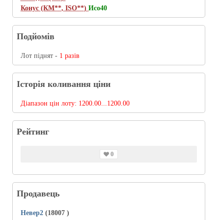
Конус (КМ**, ISO**)
Исо40
Подйомів
Лот піднят -
1 разів
Історія коливання ціни
Діапазон цін лоту:
1200.00...1200.00
Рейтинг
0
Продавець
Невер2
(18007
)