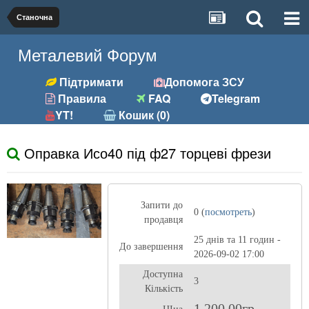
Станочна
Металевий Форум
Підтримати
Допомога ЗСУ
Правила
FAQ
Telegram
YT!
Кошик (0)
Оправка Исо40 під ф27 торцеві фрези
Запити до
0 (
посмотреть
)
продавця
25 днів та 11 годин -
До завершення
2026-09-02 17:00
Доступна
3
Кількість
1 200,00гр