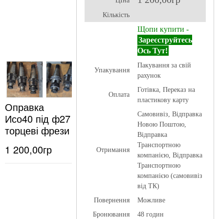
ЦІна
Кількість
Щопи купити -
Зареєструйтесь
Ось Тут!
Пакування за свій
Упакування
рахунок
Готівка, Переказ на
Оплата
пластикову карту
Оправка
Самовивіз, Відправка
Исо40 під ф27
Новою Поштою,
торцеві фрези
Відправка
Транспортною
1 200,00гр
Отримання
компанією, Відправка
Транспортною
компанією (самовивіз
від ТК)
Повернення
Можливе
Бронювання
48 годин