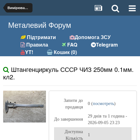
Вимірювальний інструмент
Металевий Форум
Підтримати
Допомога ЗСУ
Правила
FAQ
Telegram
YT!
Кошик (0)
Штангенциркуль СССР ЧИЗ 250мм 0.1мм.
кл2.
Запити до
0 (
посмотреть
)
продавця
29 днів та 1 година -
До завершення
2026-09-05 23:23
Доступна
1
Кількість