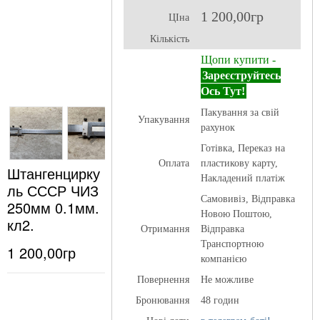
1 200,00гр
ЦІна
Кількість
Щопи купити -
Зареєструйтесь
Ось Тут!
Пакування за свій
Упакування
рахунок
Готівка, Переказ на
Оплата
пластикову карту,
Штангенцирку
Накладений платіж
ль СССР ЧИЗ
Самовивіз, Відправка
250мм 0.1мм.
Новою Поштою,
кл2.
Отримання
Відправка
Транспортною
1 200,00гр
компанією
Повернення
Не можливе
Бронювання
48 годин