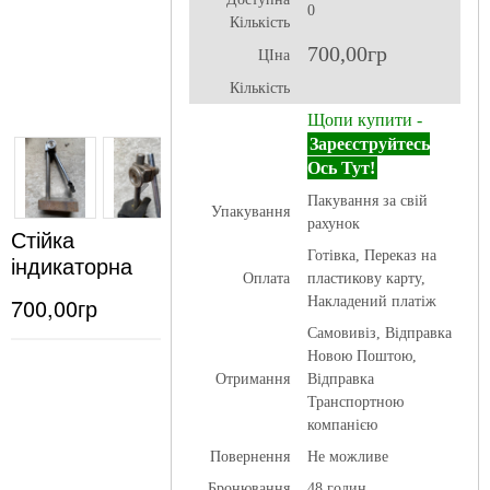
0
Кількість
700,00гр
ЦІна
Кількість
Щопи купити -
Зареєструйтесь
Ось Тут!
Пакування за свій
Упакування
рахунок
Стійка
Готівка, Переказ на
індикаторна
Оплата
пластикову карту,
700,00гр
Накладений платіж
Самовивіз, Відправка
Новою Поштою,
Отримання
Відправка
Транспортною
компанією
Повернення
Не можливе
Бронювання
48 годин