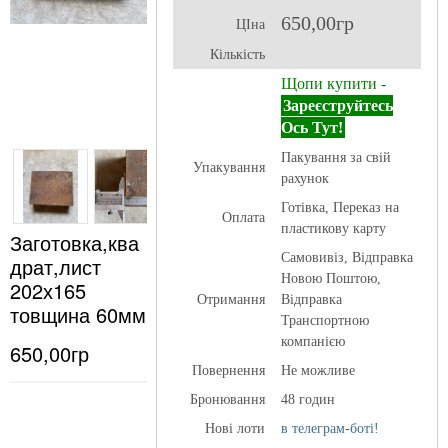
650,00гр
ЦІна
Кількість
Щопи купити -
Зареєструйтесь
Ось Тут!
Пакування за свій
Упакування
рахунок
Готівка, Переказ на
Оплата
пластикову карту
Заготовка,ква
Самовивіз, Відправка
драт,лист
Новою Поштою,
202х165
Отримання
Відправка
товщина 60мм
Транспортною
компанією
650,00гр
Повернення
Не можливе
Бронювання
48 годин
Нові лоти
в телеграм-боті!