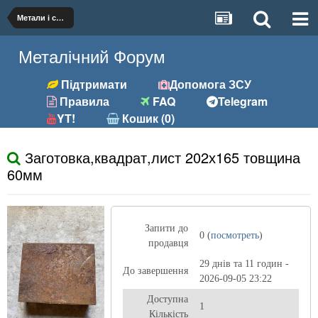
Метали і сплави
Металічний Форум
Підтримати
Допомога ЗСУ
Правила
FAQ
Telegram
YT!
Кошик (0)
Заготовка,квадрат,лист 202х165 товщина
60мм
Запити до
0 (
посмотреть
)
продавця
29 днів та 11 годин -
До завершення
2026-09-05 23:22
Доступна
1
Кількість