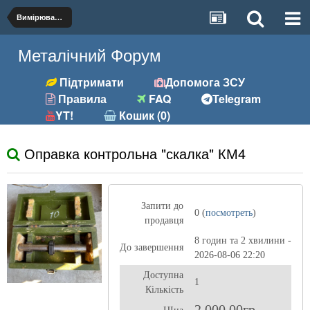
Вимірювальний інструмент
Металічний Форум
Підтримати
Допомога ЗСУ
Правила
FAQ
Telegram
YT!
Кошик (0)
Оправка контрольна "скалка" КМ4
Запити до
0 (
посмотреть
)
продавця
8 годин та 2 хвилини -
До завершення
2026-08-06 22:20
Доступна
1
Кількість
2 000,00гр