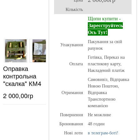
ЦІна
Кількість
Щопи купити -
Зареєструйтесь
Ось Тут!
Пакування за свій
Упакування
рахунок
Готівка, Переказ на
Оплата
пластикову карту,
Оправка
Накладений платіж
контрольна
Самовивіз, Відправка
"скалка" КМ4
Новою Поштою,
Отримання
Відправка
2 000,00гр
Транспортною
компанією
Повернення
Не можливе
Бронювання
48 годин
Нові лоти
в телеграм-боті!