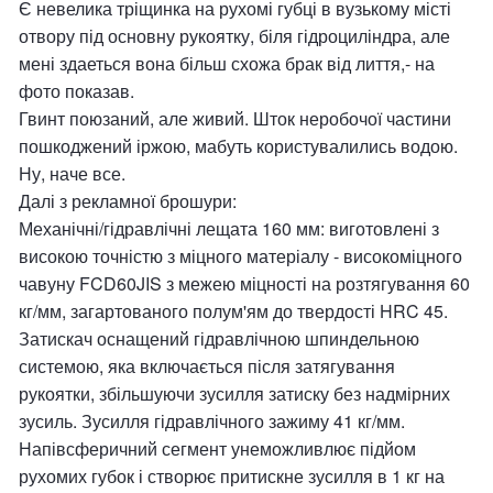
Є невелика тріщинка на рухомі губці в вузькому місті
отвору під основну рукоятку, біля гідроциліндра, але
мені здаеться вона більш схожа брак від лиття,- на
фото показав.
Гвинт поюзаний, але живий. Шток неробочої частини
пошкоджений іржою, мабуть користувалились водою.
Ну, наче все.
Далі з рекламної брошури:
Механічні/гідравлічні лещата 160 мм: виготовлені з
високою точністю з міцного матеріалу - високоміцного
чавуну FCD60JIS з межею міцності на розтягування 60
кг/мм, загартованого полум'ям до твердості HRC 45.
Затискач оснащений гідравлічною шпиндельною
системою, яка включається після затягування
рукоятки, збільшуючи зусилля затиску без надмірних
зусиль. Зусилля гідравлічного зажиму 41 кг/мм.
Напівсферичний сегмент унеможливлює підйом
рухомих губок і створює притискне зусилля в 1 кг на