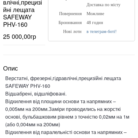
влічні,прецизі
Доставка по місту
йні лещата
Повернення
Можливе
SAFEWAY
PHV-160
Бронювання
48 годин
Нові лоти
в телеграм-боті!
25 000,00гр
Опис
Верстатні, фрезерні,гідравлічні,прецизійні лещата
SAFEWAY PHV-160
Відшабрені, відшліфовані.
Відхилення від площини основи та напрямних –
0,005мм на 200мм.Заміри проводились на жорсткі
основі, бульбашковим рівнем з точністю 0,02мм на 1м
(або 0,004мм на 200мм)
Відхилення від паралельністі основи та напрямних –