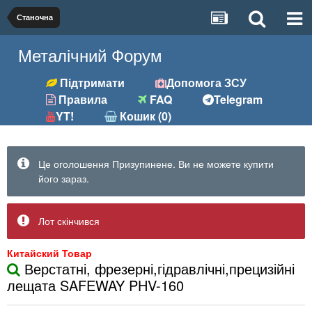
Станочна
Металічний Форум
Підтримати
Допомога ЗСУ
Правила
FAQ
Telegram
YT!
Кошик (0)
Це оголошення Призупинене. Ви не можете купити
його зараз.
Лот скінчився
Китайский Товар
Верстатні, фрезерні,гідравлічні,прецизійні
лещата SAFEWAY PHV-160