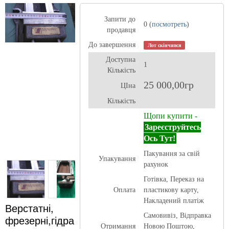
Запити до
0 (
посмотреть
)
продавця
До завершення
Лот скінчився
Доступна
1
Кількість
25 000,00гр
ЦІна
Кількість
Щопи купити -
Зареєструйтесь
Ось Тут!
Пакування за свій
Упакування
рахунок
Готівка, Переказ на
Оплата
пластикову карту,
Накладений платіж
Верстатні,
Самовивіз, Відправка
фрезерні,гідра
Отримання
Новою Поштою,