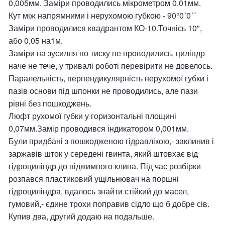
0,005мм. Заміри проводились мікрометром 0,01мм.
Кут між напрямними і нерухомою губкою - 90°0´0´´
Заміри проводилися квадрантом КО-10.Точнісь 10",
або 0,05 на1м.
Заміри на зусилля по тиску не проводились, циліндр
наче не тече, у тривалі роботі перевірити не довелось.
Паралельність, перпендикулярність нерухомої губки і
пазів основи під шпонки не проводились, але пази
рівні без пошкоджень.
Люфт рухомої губки у горизонтальні площині
0,07мм.Замір проводився індикатором 0,001мм.
Були придбані з пошкодженою гідравлікою,- заклинив і
заржавів шток у середені гвинта, який штовхає від
гідроциліндр до піджимного клина. Під час розбірки
розпався пластиковий ущільнювач на поршні
гідроциліндра, вдалось знайти стійкий до масел,
гумовий,- єдине трохи поправив сідло що б добре сів.
Купив два, другий додаю на подальше.