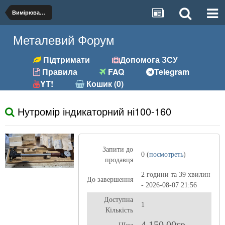
Вимірювальний інструмент
Металевий Форум
Підтримати
Допомога ЗСУ
Правила
FAQ
Telegram
YT!
Кошик (0)
Нутромір індикаторний ні100-160
Запити до
0 (
посмотреть
)
продавця
2 години та 39 хвилин
До завершення
- 2026-08-07 21:56
Доступна
1
Кількість
4 150,00гр