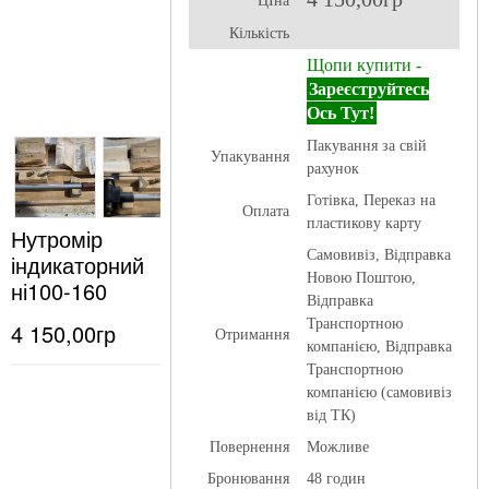
ЦІна
Кількість
Щопи купити -
Зареєструйтесь
Ось Тут!
Пакування за свій
Упакування
рахунок
Готівка, Переказ на
Оплата
пластикову карту
Нутромір
Самовивіз, Відправка
індикаторний
Новою Поштою,
ні100-160
Відправка
Транспортною
4 150,00гр
Отримання
компанією, Відправка
Транспортною
компанією (самовивіз
від ТК)
Повернення
Можливе
Бронювання
48 годин