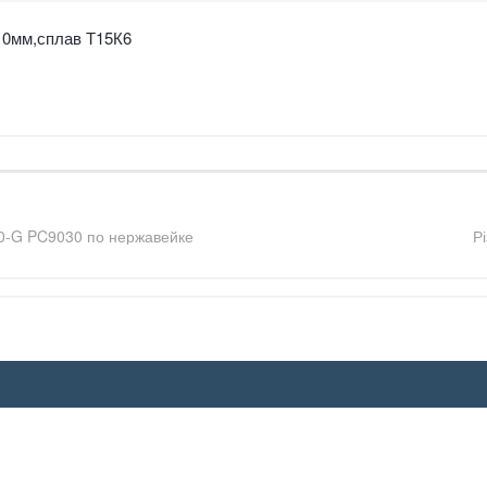
10мм,сплав Т15К6
-G PC9030 по нержавейке
Р