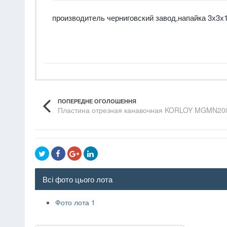
производитель черниговский завод,напайка 3х3х
ПОПЕРЕДНЕ ОГОЛОШЕННЯ
Пластина отрезная канавочная KORLOY MGMN200
Всі фото цього лота
Фото лота 1