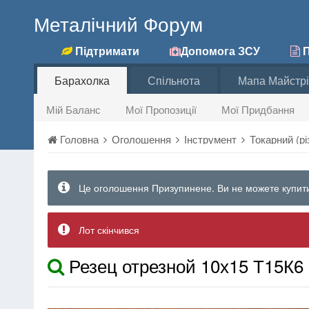
Металічний Форум
Підтримати
Допомога ЗСУ
П
Барахолка
Спільнота
Мапа Майстрі
Мій Баланс
Мої Пропозиції
Мої Придбання
Головна
Оголошення
Інструмент
Токарний (рі
Це оголошення Призупинене. Ви не можете купити
Лот скінчився
Резец отрезной 10х15 Т15К6