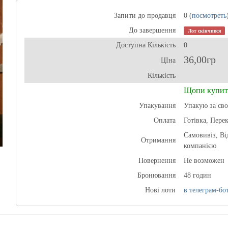
Запити до продавця
0 (
посмотреть
До завершення
Лот скінчився
Доступна Кількість
0
36,00гр
ЦІна
Кількість
Щопи купит
Упакування
Упакую за сво
Оплата
Готівка, Пере
Самовивіз, В
Отримання
компанією
Повернення
Не возможен
Бронювання
48 годин
Нові лоти
в телеграм-бот