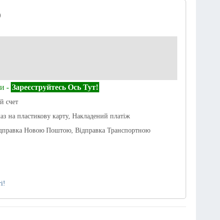
)
и -
Зареєструйтесь Ось Тут!
й счет
каз на пластикову карту, Накладений платіж
ідправка Новою Поштою, Відправка Транспортною
і!