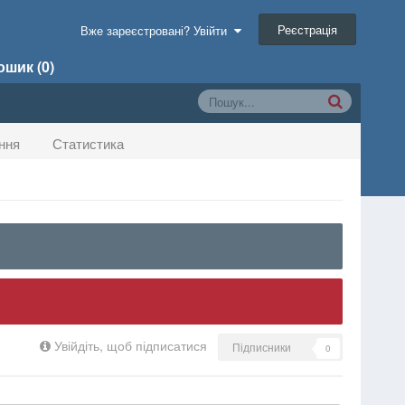
Реєстрація
Вже зареєстровані? Увійти
шик (0)
ння
Статистика
Увійдіть, щоб підписатися
Підписники
0