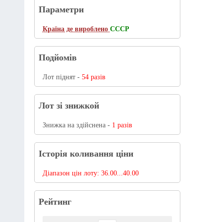
Параметри
Країна де вироблено
СССР
Подйомів
Лот піднят -
54 разів
Лот зі знижкой
Знижка на здійснена -
1 разів
Історія коливання ціни
Діапазон цін лоту:
36.00...40.00
Рейтинг