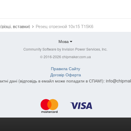
(різці, вставки)
Резец отрезной 10х15 Т15К6
Мова
Community Software by Invision Power Services, Inc.
© 2016-2026 chipmaker.com.ua
Правила Сайту
Договір Оферта
актні дані (відповідь в емайл може попадати в СПАМ!):
info@chipma