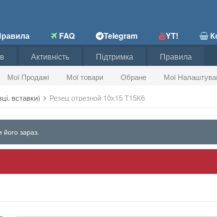
равила
FAQ
Telegram
YT!
Ко
в
Активність
Підтримка
Правила
Мої Продажі
Мої товари
Обране
Мої Налаштува
зці, вставки)
Резец отрезной 10х15 Т15К6
 його зараз.