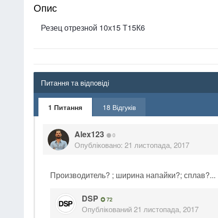
Опис
Резец отрезной 10х15 Т15К6
Питання та відповіді
1 Питання
18 Відгуків
Alex123
0
Опубліковано:
21 листопада, 2017
Производитель? ; ширина напайки?; сплав?...
DSP
72
Опублікований
21 листопада, 2017