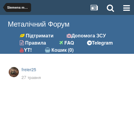
Siemens micromaster 440 0.55кВт
Металічний Форум
Підтримати
Допомога ЗСУ
Правила
FAQ
Telegram
YT!
Кошик (0)
freier25
27 травня