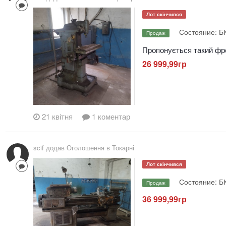
Лот скінчився
Состояние: Б
Продаж
Пропонується такий фре
26 999,99гр
21 квітня
1 коментар
scif додав Оголошення в
Токарні
Лот скінчився
Состояние: Б
Продаж
36 999,99гр