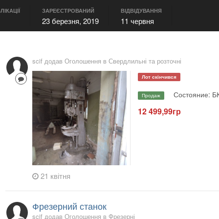
ЛІКАЦІЇ
ЗАРЕЄСТРОВАНИЙ
ВІДВІДУВАННЯ
23 березня, 2019
11 червня
scif додав Оголошення в
Свердлильні та розточні
Лот скінчився
Состояние: Б
Продаж
12 499,99гр
21 квітня
Фрезерний станок
scif додав Оголошення в
Фрезерні