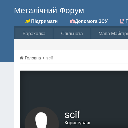
Металічний Форум
Підтримати
Допомога ЗСУ
П
Барахолка
Спільнота
Мапа Майстрі
Головна
scif
scif
Користувачі