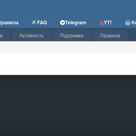
равила
FAQ
Telegram
YT!
Ко
в
Активність
Підтримка
Правила