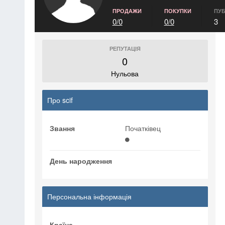
ПРОДАЖИ
ПОКУПКИ
ПУБ
0/0
0/0
3
РЕПУТАЦІЯ
0
Нульова
Про scif
Звання
Початківец
День народження
Персональна інформація
Країна