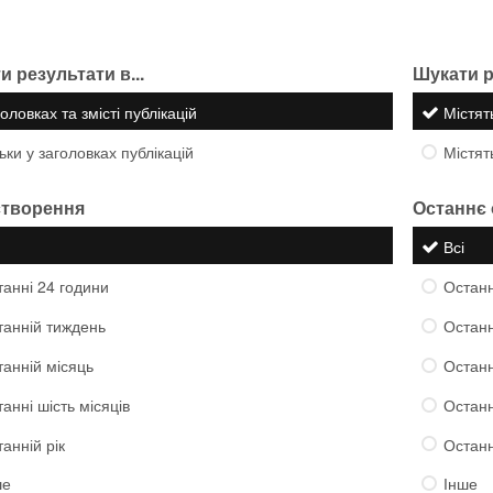
 результати в...
Шукати ре
оловках та змісті публікацій
Містя
ьки у заголовках публікацій
Містя
створення
Останнє
Всі
анні 24 години
Останн
танній тиждень
Останн
анній місяць
Останн
анні шість місяців
Останн
анній рік
Останн
ше
Інше