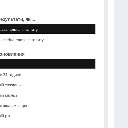
зультати, які...
ть
все
слова із запиту
ть
любое
слово із запиту
 оновлення
і 24 години
ій тиждень
ій місяць
і шість місяців
ій рік