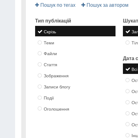
Пошук по тегах
Пошук за автором
Тип публікацій
Шукати
Скрізь
Заг
Теми
Тіл
Файли
Дата 
Стаття
Всі
Зображення
Ост
Записи блогу
Ос
Події
Ост
Оголошення
Ост
Ост
Ін