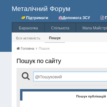
Металічний Форум
Підтримати
Допомога ЗСУ
П
Барахолка
Спільнота
Мапа Майстрі
Пошук
Вся активність
Головна
Пошук
Пошук по сайту
Пошук публікацій