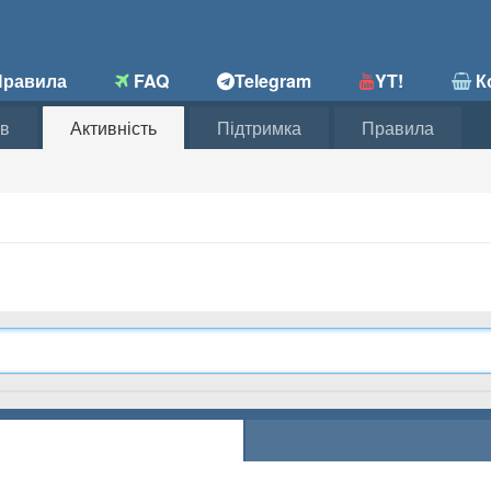
равила
FAQ
Telegram
YT!
Ко
в
Активність
Підтримка
Правила