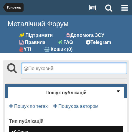
Головна
Металічний Форум
Підтримати
Допомога ЗСУ
Правила
FAQ
Telegram
YT!
Кошик (0)
Пошук публікацій
Пошук по тегах
Пошук за автором
Тип публікацій
Скрізь