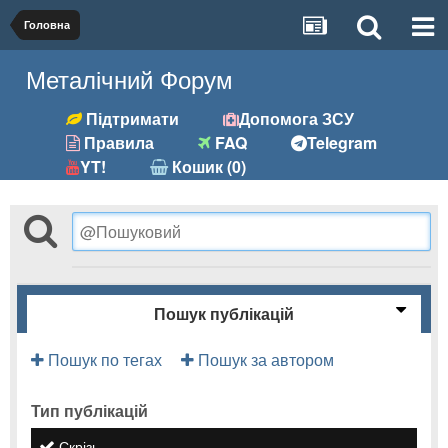
Головна
Металічний Форум
Підтримати
Допомога ЗСУ
Правила
FAQ
Telegram
YT!
Кошик (0)
Пошук публікацій
Пошук по тегах
Пошук за автором
Тип публікацій
Скрізь