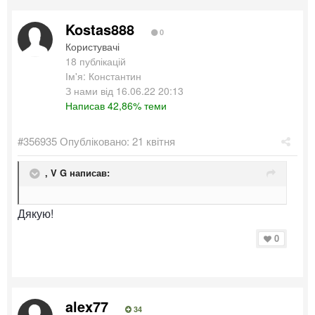
Kostas888
0
Користувачі
18 публікацій
Ім'я: Константин
З нами від 16.06.22 20:13
Написав 42,86% теми
#356935
Опубліковано:
21 квітня
,
V G
написав:
Дякую!
0
alex77
34