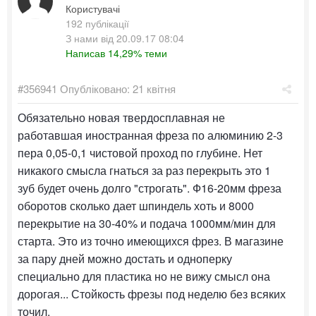
Користувачі
192 публікації
З нами від 20.09.17 08:04
Написав 14,29% теми
#356941
Опубліковано:
21 квітня
Обязательно новая твердосплавная не
работавшая иностранная фреза по алюминию 2-3
пера 0,05-0,1 чистовой проход по глубине. Нет
никакого смысла гнаться за раз перекрыть это 1
зуб будет очень долго "строгать". Ф16-20мм фреза
оборотов сколько дает шпиндель хоть и 8000
перекрытие на 30-40% и подача 1000мм/мин для
старта. Это из точно имеющихся фрез. В магазине
за пару дней можно достать и одноперку
специально для пластика но не вижу смысл она
дорогая... Стойкость фрезы под неделю без всяких
точил.