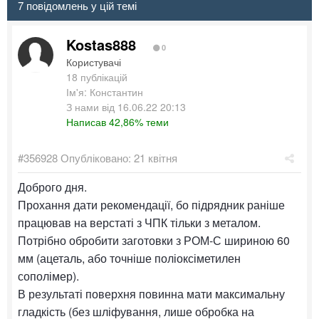
7 повідомлень у цій темі
Kostas888
0
Користувачі
18 публікацій
Ім'я: Константин
З нами від 16.06.22 20:13
Написав 42,86% теми
#356928
Опубліковано:
21 квітня
Доброго дня.
Прохання дати рекомендації, бо підрядник раніше
працював на верстаті з ЧПК тільки з металом.
Потрібно обробити заготовки з РОМ-С шириною 60
мм (ацеталь, або точніше поліоксіметилен
сополімер).
В результаті поверхня повинна мати максимальну
гладкість (без шліфування, лише обробка на