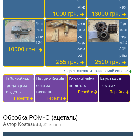
з
з
мікроподачей
нахило
1000 грн.
13000 грн.
Лещата
Олівець
Фреза
станочні
алмазний
модуль
сталеві
52
червячн
120мм
карандаш
м3.5
10000 грн.
алмазный
30°
52
р6м5
255 грн.
2500 грн.
Як розташувати такий самий банер?
Найулюбленіші
Найулюбленіші
Корисні звіти
Керування
продавці за
лоти за
по лотах
Темами
тиждень
тиждень
Перейти
Перейти
Перейти
Перейти
Обробка РОМ-С (ацеталь)
Автор
Kostas888
,
21 квітня