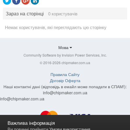
Зараз на сторінці
0 користувачів
Немає користувачів, які переглядають цю сторінку
Мова
Community Software by Invision Power Services, Inc.
© 2016-2026 chipmaker.com.ua
Правила Сайту
Договір Оферта
Наші контактні дані (відповідь в емайл може попадати в СПАМ!):
info@chipmaker.com.ua
info@chipmaker.com.ua
Важлива інформація
Ви повинні прийняти
Умови використання
.