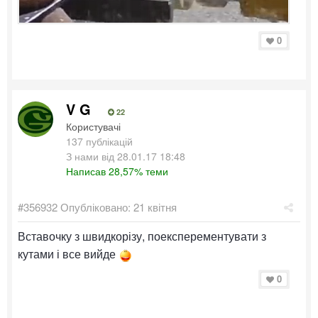
0
V G
22
Користувачі
137 публікацій
З нами від 28.01.17 18:48
Написав 28,57% теми
#356932
Опубліковано:
21 квітня
Вставочку з швидкорізу, поексперементувати з
кутами і все вийде
0