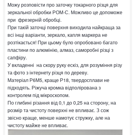
Можу розповісти про заточку токарного різця для
зеркальної обробки РОМ-С. Можливо це допоможе
при фрезерній обробці.
При такій заточці поверхня виходила найкраща за
всі інщі варіанти, зеркало, капля маркера не
розтікається! При цьому було опробовано багато
пластини по алюмінію, алмаз, саморобні різці з
сапфіру.
У вкладенні на скору руку ескіз, для розуміння різу
та фото з інтернету різця по дереву.
Матеріал Р6М5, краще Р18, твердосплави не
підходять. Ріжуча кромка відполірована з
контролем під мікроскопом.
По глибині різання від 0,1 до 0,25 на сторону, на
розмір та чистоту поверхні не впливає. З сож
звісно краще, менше намотує стружку, але на
чистоту майже не впливає.