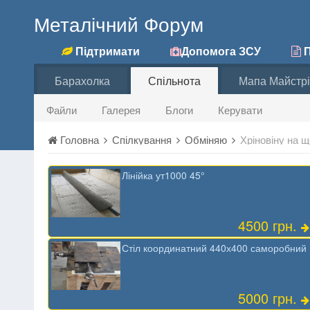
Металічний Форум
Підтримати
Допомога ЗСУ
П
Барахолка
Спільнота
Мапа Майстрі
Файли
Галерея
Блоги
Керувати
Головна
Спілкування
Обміняю
Хріновіну на 
Лінійка ут1000 45°
4500 грн.
Стіл координатний 440х400 саморобний
5000 грн.