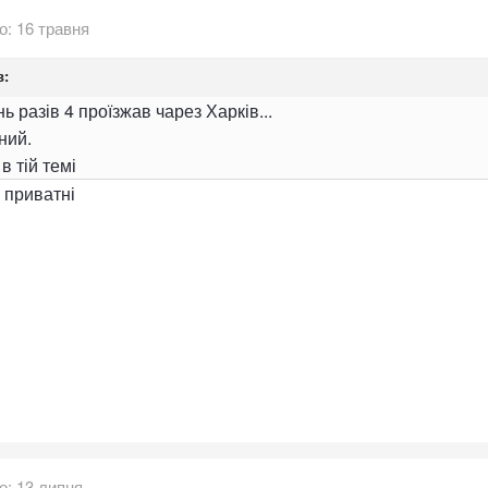
о:
16 травня
:
ь разів 4 проїзжав чарез Харків...
ний.
в тій темі
в приватні
о:
13 липня