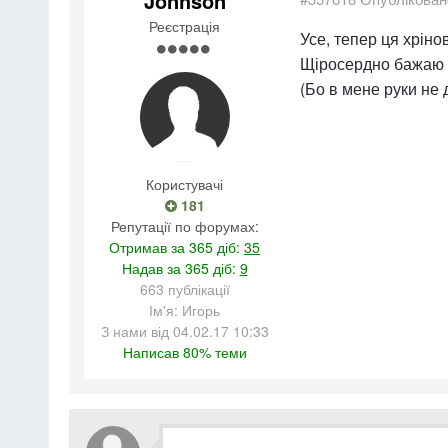
Jonhson
Реєстрація
Усе, тепер ця хрінов
Щіросердно бажаю у
(Бо в мене руки не д
Користувачі
181
Репутації по форумах:
Отримав за 365 діб:
35
Надав за 365 діб:
9
663 публікації
Ім'я: Игорь
З нами від 04.02.17 10:33
Написав 80% теми