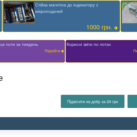
Стійка магнітна до індикатору з
мікроподачей
1000 грн.
ші лоти за тиждень
Корисні звіти по лотах
Перейти
П
е
Підвісити на добу за 24 грн