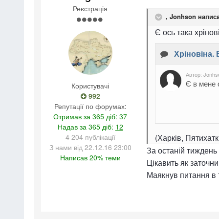
Реєстрація
,
Jonhson
написа
Є ось така хрінов
Користувачі
992
Репутації по форумах:
Отримав за 365 діб:
37
Надав за 365 діб:
12
4 204 публікації
(Харків, Пятихат
З нами від 22.12.16 23:00
За останій тиждень 
Написав 20% теми
Цікавить як заточни
Маякнув питання в т