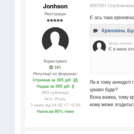
Jonhson
#357051
Опублікован
Реєстрація
Є ось така хріновін
Користувачі
181
Репутації по форумах:
Отримав за 365 діб:
35
Як в тому анекдоті
Надав за 365 діб:
9
цікаво буде?
663 публікації
Вона важка, тому кр
Ім'я: Игорь
кому може згодиться
З нами від 04.02.17 10:33
Написав 80% теми