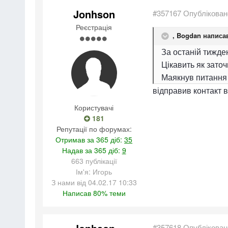
Jonhson
#357167
Опублікован
Реєстрація
,
Bogdan
написав
За останій тижден
Цікавить як заточ
Маякнув питання 
відправив контакт 
Користувачі
181
Репутації по форумах:
Отримав за 365 діб:
35
Надав за 365 діб:
9
663 публікації
Ім'я: Игорь
З нами від 04.02.17 10:33
Написав 80% теми
#357618
Опублікован