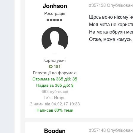
Jonhson
#357138
Опублікован
Реєстрація
Щось воно нікому н
Моя мета не користь
На металобрухн мені
Отже, може комусь 
Користувачі
181
Репутації по форумах:
Отримав за 365 діб:
35
Надав за 365 діб:
9
663 публікації
Ім'я: Игорь
З нами від 04.02.17 10:33
Написав 80% теми
Bogdan
#357148
Опублікован