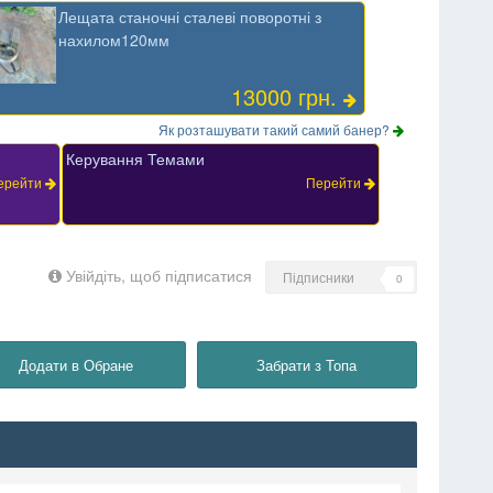
Лещата станочні сталеві поворотні з
нахилом120мм
13000 грн.
Як розташувати такий самий банер?
Керування Темами
ерейти
Перейти
Увійдіть, щоб підписатися
Підписники
0
Додати в Обране
Забрати з Топа