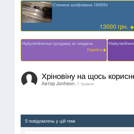
Станина шліфована 16б05п
13000 грн.
Найулюбленіші продавці за тиждень
Найулюблені
Перейти
Хріновіну на щось корисн
Автор
Jonhson
,
1 травня
5 повідомлень у цій темі