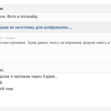
в:
іна. Фото в опізнайці.
ки).
разів 4 проїзжав чарез Харків...
й.
ій темі