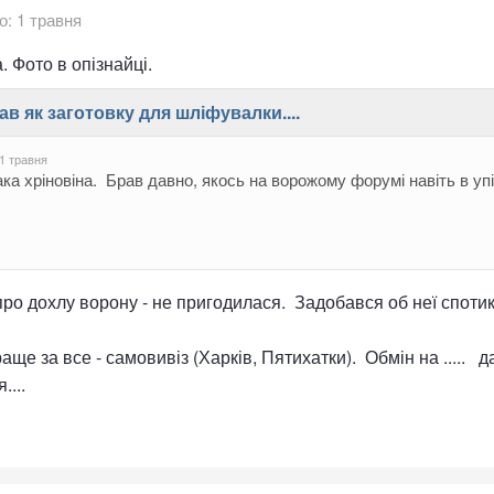
о:
1 травня
а. Фото в опізнайці.
 про дохлу ворону - не пригодилася. Задобався об неї спот
аще за все - самовивіз (Харків, Пятихатки). Обмін на ..... д
....