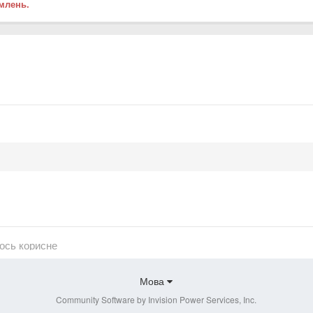
млень.
щось корисне
Мова
Community Software by Invision Power Services, Inc.