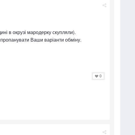
дині в окрузі мародерку скупляли).
я пропанувати Ваши варіанти обміну.
0