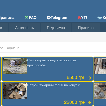
равила
FAQ
Telegram
YT!
Ко
в
Активність
Підтримка
Правила
щось корисне
Стіл направляющі якась кутова
приспособа
6500 грн.
Патрон токарний ф500 на конус 8
22000 грн.