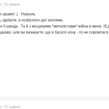
о:
13 травня
е цікаве! ;( Нажаль.
 здобути, а позбутися цієї залізяки.
 її шкода. Та й з місцевими "металістами" війна в мене. (Є
цікаво, але ви вважаєте, що я багато хочу - то не соромтис
о:
13 травня