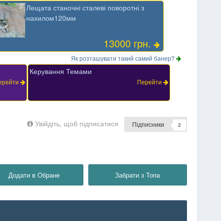
Лещата станочні сталеві поворотні з
нахилом120мм
13000 грн.
Як розташувати такий самий банер?
Керування Темами
ерейти
Перейти
Увійдіть, щоб підписатися
Підписники
2
Додати в Обране
Забрати з Топа