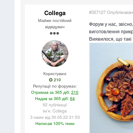
Collega
#357127
Опублікован
Майже постійний
Форум у нас, звісно
відвідувач
виготовлення прикра
Виявилося, що такі 
Користувачі
210
Репутації по форумах:
Отримав за 365 діб:
210
Надав за 365 діб:
64
92 публікації
Ім'я: Collega
З нами від 30.05.22 21:53
Написав 100% теми