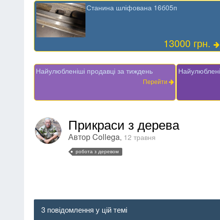
Станина шліфована 16б05п
13000 грн.
Найулюбленіші продавці за тиждень
Найулюблені
Перейти
Прикраси з дерева
Автор
Collega
,
12 травня
робота з деревом
3 повідомлення у цій темі