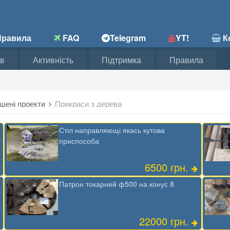
равила
FAQ
Telegram
YT!
Ко
в
Активність
Підтримка
Правила
шені проекти
Прикраси з дерева
Стіл направляющі якась кутова
приспособа
6500 грн.
Патрон токарний ф500 на конус 8
22000 грн.