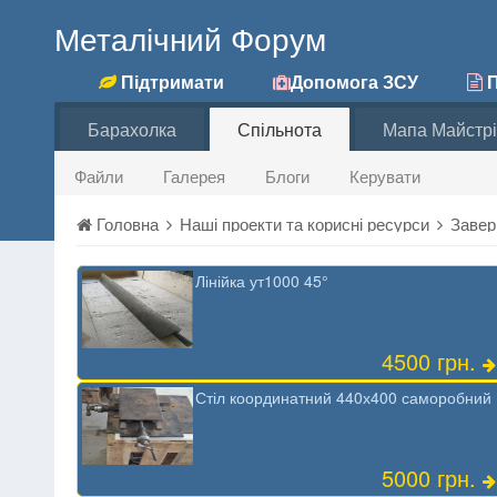
Металічний Форум
Підтримати
Допомога ЗСУ
П
Барахолка
Спільнота
Мапа Майстрі
Файли
Галерея
Блоги
Керувати
Головна
Наші проекти та корисні ресурси
Завер
Лінійка ут1000 45°
4500 грн.
Стіл координатний 440х400 саморобний
5000 грн.