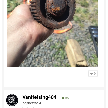
0
VanHelsing404
199
Користувачі
356 публікацій