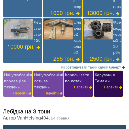
з
з
мікроподачей
нахило
1000 грн.
13000 грн.
Лещата
Олівець
Фреза
станочні
алмазний
модуль
сталеві
52
червячн
120мм
карандаш
м3.5
10000 грн.
алмазный
30°
52
р6м5
255 грн.
2500 грн.
Як розташувати такий самий банер?
Найулюбленіші
Найулюбленіші
Корисні звіти
Керування
продавці за
лоти за
по лотах
Темами
тиждень
тиждень
Перейти
Перейти
Перейти
Перейти
Лебідка на 3 тони
Автор
VanHelsing404
,
24 травня