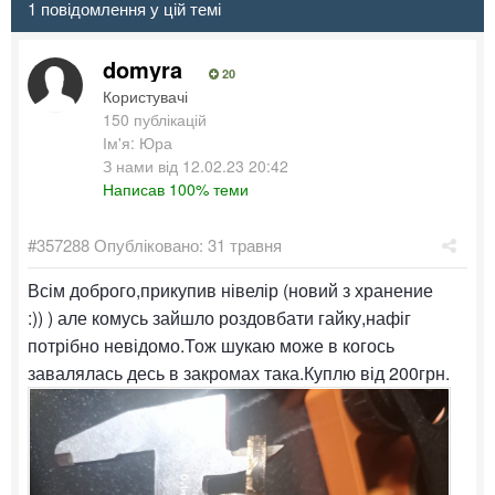
1 повідомлення у цій темі
domyra
20
Користувачі
150 публікацій
Ім'я: Юра
З нами від 12.02.23 20:42
Написав 100% теми
#357288
Опубліковано:
31 травня
Всім доброго,прикупив нівелір (новий з хранение
:)) ) але комусь зайшло роздовбати гайку,нафіг
потрібно невідомо.Тож шукаю може в когось
завалялась десь в закромах така.Куплю від 200грн.