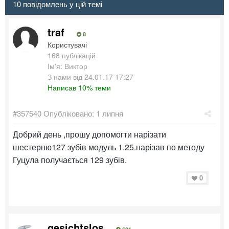
10 повідомлень у цій темі
traf
8
Користувачі
168 публікацій
Ім'я: Виктор
З нами від 24.01.17 17:27
Написав 10% теми
#357540
Опубліковано:
1 липня
Добрий день ,прошу допомогти нарізати
шестерню127 зубів модуль 1.25.нарізав по методу
Гуцула получається 129 зубів.
0
gesichtslos