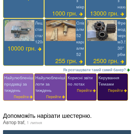
з
з
мікроподачей
нахило
1000 грн.
13000 грн.
Лещата
Олівець
Фреза
станочні
алмазний
модуль
сталеві
52
червячн
120мм
карандаш
м3.5
10000 грн.
алмазный
30°
52
р6м5
255 грн.
2500 грн.
Як розташувати такий самий банер?
Найулюбленіші
Найулюбленіші
Корисні звіти
Керування
продавці за
лоти за
по лотах
Темами
тиждень
тиждень
Перейти
Перейти
Перейти
Перейти
Допоможіть нарізати шестерню.
Автор
traf
,
1 липня