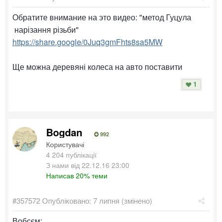
Обратите внимание на это видео: "метод Гуцула
нарізання різьби"
https://share.google/0Juq3gmFhts8sa5MW
Ще можна деревяні колеса на авто поставити
1
Bogdan
992
Користувачі
4 204 публікації
З нами від 22.12.16 23:00
Написав 20% теми
#357572
Опубліковано:
7 липня
(змінено)
Вобсєм: