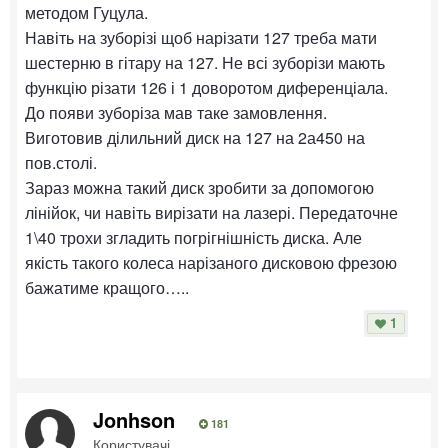
методом Гуцула.
Навіть на зуборізі щоб нарізати 127 треба мати
шестерню в гітару на 127. Не всі зуборізи мають
функцію різати 126 і 1 доворотом диференціала.
До появи зуборіза мав таке замовлення.
Виготовив ділильний диск на 127 на 2а450 на
пов.столі.
Зараз можна такий диск зробити за допомогою
лінійок, чи навіть вирізати на лазері. Передаточне
1\40 трохи згладить погрігнішність диска. Але
якість такого колеса нарізаного дисковою фрезою
бажатиме кращого…..
1
Jonhson
181
Користувачі