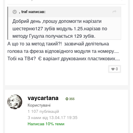
,
traf
написав:
Добрий день ,прошу допомогти нарізати
шестерню127 зубів модуль 1.25.нарізав по
методу Гуцула получається 129 зубів.
А що то за метод такий?! зазвичай делітельна
голова та фреза відповідного модуля та номеру....
Тобі на ТВ4? Є варіант друкованих пластикових....
0
vaycartana
355
Користувачі
1 107 публікацій
З нами від 13.04.17 19:35
Написав 10% теми