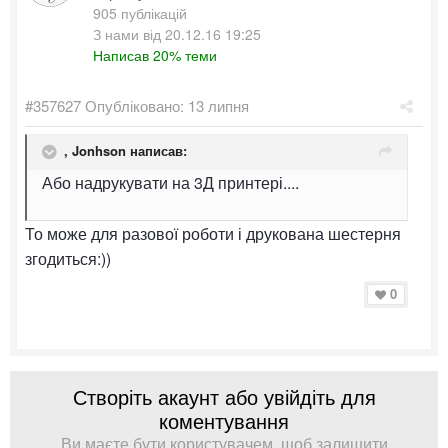
905 публікацій
З нами від 20.12.16 19:25
Написав 20% теми
#357627
Опубліковано:
13 липня
,
Jonhson
написав:
Або надрукувати на 3Д принтері....
То може для разової роботи і друкована шестерня
згодиться:))
0
Створіть акаунт або увійдіть для
коментування
Ви маєте бути користувачем, щоб залишити