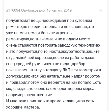
#176094
Опубліковано:
18 квітня, 2019
полуавтомат вещь необходимая при кузовном
ремонте,но не единственная и не основная,это
уже не моя тема,я больше агрегаты
ремонтирую,но знакомые и не в одном месте
очень стараются повторять заводскую технологию
и это получается,по точности,аккуратности,защите
от дальнейшей коррозии,после их работы даже
спец средней руки ничего не видит,прибор
показывает штатную толщину ЛКП,вся геометрия в
допусках,варится без натяга,т.е.не напряг роботом
и приварил,потом оно вернется на как попало.Есть
модели,где это очень сложно,лонжероны мерса
например очень жесткие.
И мне таки приятно,что кроме халявщиков есть
хорошие мастера.