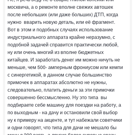
москвича, а о ремонте вполне свежих автошек
после небольших (или даже больших) ДТП, когда
нужно вварить новую деталь, или её фрагмент.
Вот в этом и подобных случаях использование
индустриального аппарата крайне неразумно, с
подобной задачей справится практически любой,
ну или очень многий из вполне бюджетных
китайцев. И заработать денег им можно ничуть не
меньше, чем 500- амперным фрониусом или кемпи
с синергетикой, в данном случае большинство
примочек в аппаратах абсолютно не нужны,
следовательно, платить деньги за эти примочки
совершенно бессмысленно. Ну это типа вы
подбираете себе машину для поездки на работу, а
по выходным - на дачу и остановили свой выбор
ну к примеру на акценте, и тут набежали советчики
и одни говорят, что типа для дачи не мешало бы
мицу л 200 взять, а другие более суровые сразу