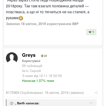
2018року. Так там взагалі половина деталей —
пластмаса, а що ні то тягнеться не на стапелі, а
руками
Змінено
18 квітня, 2019
користувачем IMP
1
Greys
24
Користувачі
59 публікацій
Ім'я: Сергей
З нами від 12.11.18 02:39
Написав 1,57% теми
#175969
Опубліковано:
18 квітня, 2019
(змінено)
,
Barth
написав: