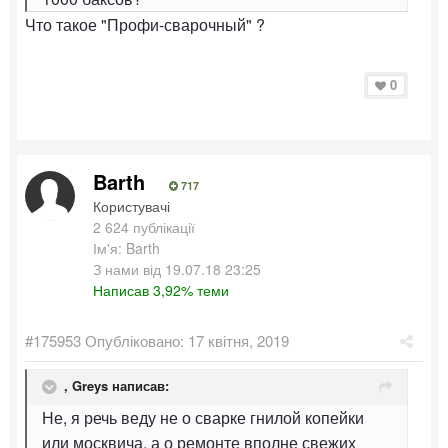
Что такое "Профи-сварочный" ?
0
Barth
717
Користувачі
2 624 публікації
Ім'я: Barth
З нами від 19.07.18 23:25
Написав 3,92% теми
#175953
Опубліковано:
17 квітня, 2019
,
Greys
написав:
Не, я речь веду не о сварке гнилой копейки
или москвича, а о ремонте вполне свежих