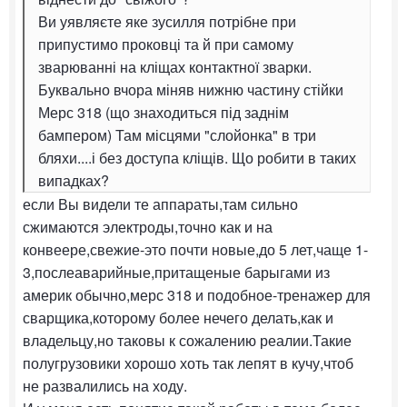
Ви уявляєте яке зусилля потрібне при
припустимо проковці та й при самому
зварюванні на кліщах контактної зварки.
Буквально вчора міняв нижню частину стійки
Мерс 318 (що знаходиться під заднім
бампером) Там місцями "слойонка" в три
бляхи....і без доступа кліщів. Що робити в таких
випадках?
если Вы видели те аппараты,там сильно
сжимаются электроды,точно как и на
конвеере,свежие-это почти новые,до 5 лет,чаще 1-
3,послеаварийные,притащеные барыгами из
америк обычно,мерс 318 и подобное-тренажер для
сварщика,которому более нечего делать,как и
владельцу,но таковы к сожалению реалии.Такие
полугрузовики хорошо хоть так лепят в кучу,чтоб
не развалились на ходу.