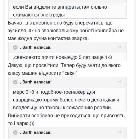
если Вы видели те аппараты,там сильно
сжимаются электроды
Бачив ...і з впевненістю буду сперечатись, що
зусилля, як на зварювальному роботі конвейра не
має жодна ручна контактна зварка.
,
Barth
написав:
,свежие-это почти новые,до 5 лет,чаще 1-3
Дякую, що просвітили. Тепер буду знати до якого
класу машин відносити "свіжі"
,
Barth
написав:
мерс 318 и подобное-тренажер для
сварщика,которому более нечего делать,как и
владельцу,но таковы к сожалению реалии.
Вибирати особливо не приходиться, що привозять,
то і варю.)))
,
Barth
написав: