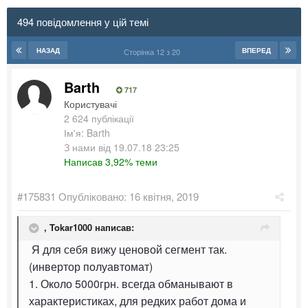
494 повідомлення у цій темі
НАЗАД
ВПЕРЕД
Сторінка 12 з 20
Barth
717
Користувачі
2 624 публікації
Ім'я: Barth
З нами від 19.07.18 23:25
Написав 3,92% теми
#175831
Опубліковано:
16 квітня, 2019
,
Tokar1000
написав:
Я для себя вижу ценовой сегмент так.
(инвертор полуавтомат)
1. Около 5000грн. всегда обманывают в
характеристиках, для редких работ дома и