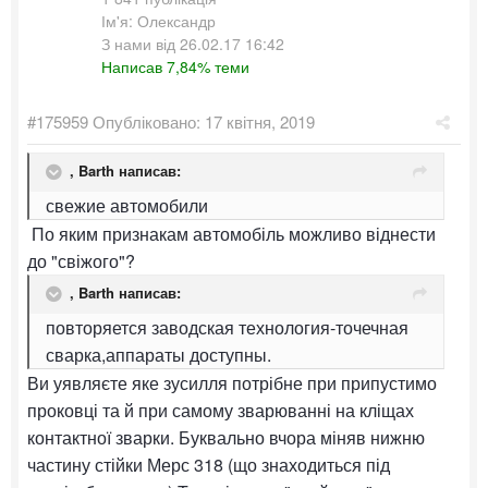
Ім'я: Олександр
З нами від 26.02.17 16:42
Написав 7,84% теми
#175959
Опубліковано:
17 квітня, 2019
,
Barth
написав:
свежие автомобили
По яким признакам автомобіль можливо віднести
до "свіжого"?
,
Barth
написав:
повторяется заводская технология-точечная
сварка,аппараты доступны.
Ви уявляєте яке зусилля потрібне при припустимо
проковці та й при самому зварюванні на кліщах
контактної зварки. Буквально вчора міняв нижню
частину стійки Мерс 318 (що знаходиться під