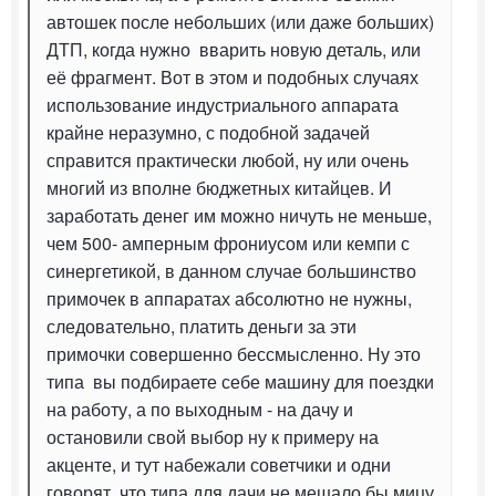
автошек после небольших (или даже больших)
ДТП, когда нужно вварить новую деталь, или
её фрагмент. Вот в этом и подобных случаях
использование индустриального аппарата
крайне неразумно, с подобной задачей
справится практически любой, ну или очень
многий из вполне бюджетных китайцев. И
заработать денег им можно ничуть не меньше,
чем 500- амперным фрониусом или кемпи с
синергетикой, в данном случае большинство
примочек в аппаратах абсолютно не нужны,
следовательно, платить деньги за эти
примочки совершенно бессмысленно. Ну это
типа вы подбираете себе машину для поездки
на работу, а по выходным - на дачу и
остановили свой выбор ну к примеру на
акценте, и тут набежали советчики и одни
говорят, что типа для дачи не мешало бы мицу