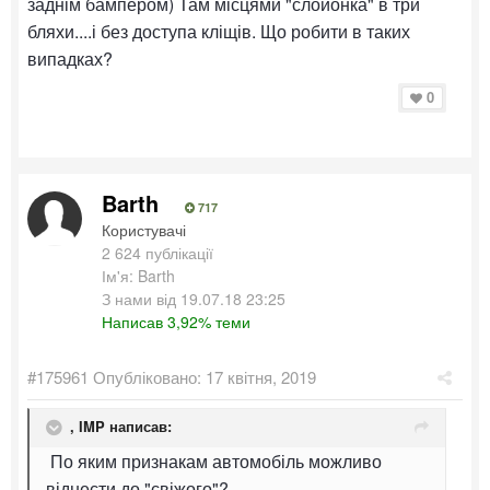
заднім бампером) Там місцями "слойонка" в три
бляхи....і без доступа кліщів. Що робити в таких
випадках?
0
Barth
717
Користувачі
2 624 публікації
Ім'я: Barth
З нами від 19.07.18 23:25
Написав 3,92% теми
#175961
Опубліковано:
17 квітня, 2019
,
IMP
написав:
По яким признакам автомобіль можливо
віднести до "свіжого"?