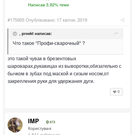
Написав 3,92% теми
#175955
Опубліковано:
17 квітня, 2019
,
proekt
написав:
Что такое "Профи-сварочный" ?
это такой чувак в брезентовых
шароварах,рукавицах из выворотки,обязательно с
бычком в зубах под маской и сизым носом,от
закрепления руки для удержания дуги.
0
IMP
673
Користувачі
1 841 публікація