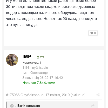
И у меня есть понятие такой работы,в теме более
30-ти лет,в том числе сварке и рихтовке дырявых
ведер с помощью наличного оборудования,в том
числе самодельного.Но лет так 20 назад понял,что
это путь в никуда.
0
IMP
673
Користувачі
1 841 публікація
Ім'я: Олександр
З нами від 26.02.17 16:42
Написав 7,84% теми
#175966
Опубліковано:
17 квітня, 2019
(змінено)
,
Barth
написав: