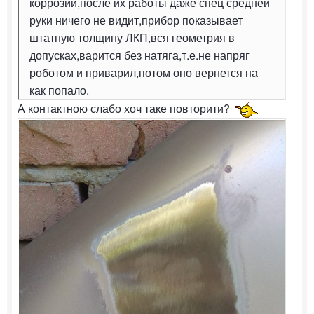
коррозии,после их работы даже спец средней
руки ничего не видит,прибор показывает
штатную толщину ЛКП,вся геометрия в
допусках,варится без натяга,т.е.не напряг
роботом и приварил,потом оно вернется на
как попало.
А контактною слабо хоч таке повторити?