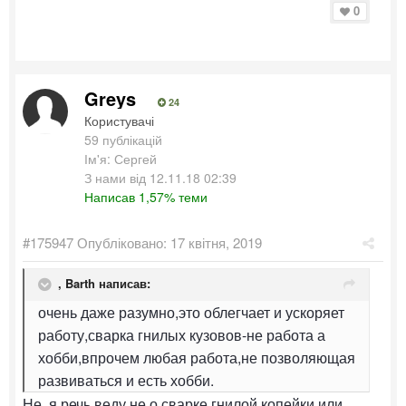
0
Greys
24
Користувачі
59 публікацій
Ім'я: Сергей
З нами від 12.11.18 02:39
Написав 1,57% теми
#175947
Опубліковано:
17 квітня, 2019
,
Barth
написав:
очень даже разумно,это облегчает и ускоряет
работу,сварка гнилых кузовов-не работа а
хобби,впрочем любая работа,не позволяющая
развиваться и есть хобби.
Не, я речь веду не о сварке гнилой копейки или