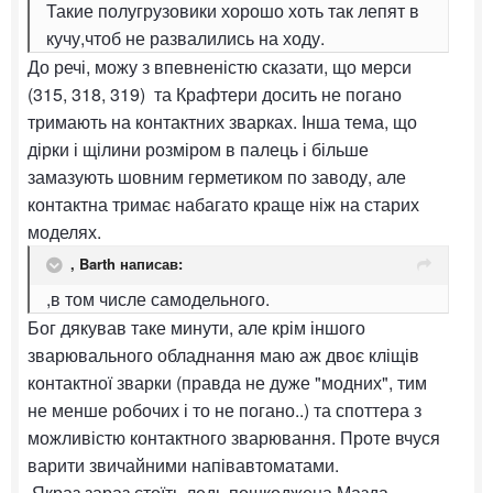
Такие полугрузовики хорошо хоть так лепят в
кучу,чтоб не развалились на ходу.
До речі, можу з впевненістю сказати, що мерси
(315, 318, 319) та Крафтери досить не погано
тримають на контактних зварках. Інша тема, що
дірки і щілини розміром в палець і більше
замазують шовним герметиком по заводу, але
контактна тримає набагато краще ніж на старих
моделях.
,
Barth
написав:
,в том числе самодельного.
Бог дякував таке минути, але крім іншого
зварювального обладнання маю аж двоє кліщів
контактної зварки (правда не дуже "модних", тим
не менше робочих і то не погано..) та споттера з
можливістю контактного зварювання. Проте вчуся
варити звичайними напівавтоматами.
Якраз зараз стоїть ледь пошкоджена Мазда