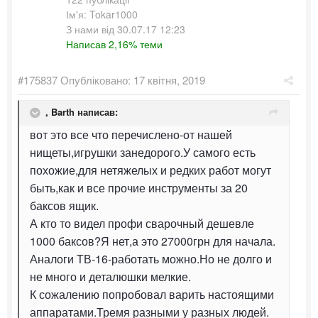
Ім'я: Tokar1000
З нами від 30.07.17 12:23
Написав 2,16% теми
#175837
Опубліковано:
17 квітня, 2019
,
Barth
написав:
вот это все что перечислено-от нашей
нищеты,игрушки занедорого.У самого есть
похожие,для нетяжелых и редких работ могут
быть,как и все прочие инструменты за 20
баксов ящик.
А кто то видел профи сварочный дешевле
1000 баксов?Я нет,а это 27000грн для начала.
Аналоги ТВ-16-работать можно.Но не долго и
не много и деталюшки мелкие.
К сожалению попробовал варить настоящими
аппаратами.Тремя разными у разных людей.