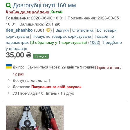
Довгогубці гнуті 160 мм
Країна де вироблено
Китай
Розміщення: 2026-08-06 10:01 | Призупинення: 2026-09-05
10:01 | Залишилось: 29,1 діб
den_shashko
(
3381
) |
Відгуки
|
Статистика
|
Всі товари
користувача
|
Пошук по товарах користувача
|
Товари по
параметрах
(В обраному у 1 користувачів)
(
1002
)|
Придбано
у продавця
35,00 ₴
Продаж
Дніпро
Закінчиться через: 29 днів та 3 години
Піднято в топ :
12 раз
Доступна кількість: 1
Доставка:
Пакування за свій рахунок
73 Переглядів
/
0 Питань
/
1 відгук