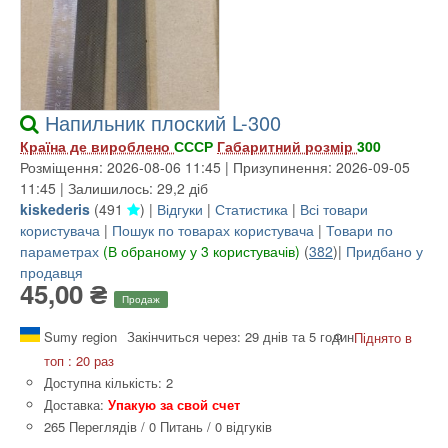
Напильник плоский L-300
Країна де вироблено
СССР
Габаритний розмір
300
Розміщення: 2026-08-06 11:45 | Призупинення: 2026-09-05
11:45 | Залишилось: 29,2 діб
kiskederis
(
491
) |
Відгуки
|
Статистика
|
Всі товари
користувача
|
Пошук по товарах користувача
|
Товари по
параметрах
(В обраному у 3 користувачів)
(
382
)|
Придбано у
продавця
45,00 ₴
Продаж
Sumy region
Закінчиться через: 29 днів та 5 годин
Піднято в
топ : 20 раз
Доступна кількість: 2
Доставка:
Упакую за свой счет
265 Переглядів
/
0 Питань
/
0 відгуків