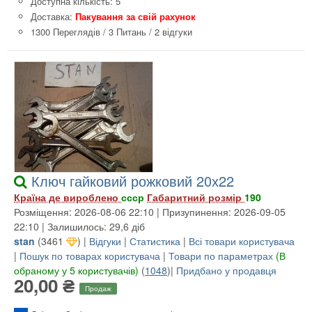
Доступна кількість: 5
Доставка:
Пакування за свій рахунок
1300 Переглядів
/
3 Питань
/
2 відгуки
Ключ гайковий рожковий 20х22
Країна де вироблено
ссср
Габаритний розмір
190
Розміщення: 2026-08-06 22:10 | Призупинення: 2026-09-05
22:10 | Залишилось: 29,6 діб
stan
(
3461
) |
Відгуки
|
Статистика
|
Всі товари користувача
|
Пошук по товарах користувача
|
Товари по параметрах
(В
обраному у 5 користувачів)
(
1048
)|
Придбано у продавця
20,00 ₴
Продаж