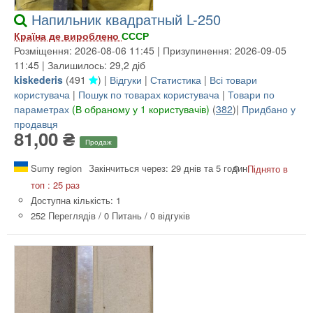
Напильник квадратный L-250
Країна де вироблено
СССР
Розміщення: 2026-08-06 11:45 | Призупинення: 2026-09-05
11:45 | Залишилось: 29,2 діб
kiskederis
(
491
) |
Відгуки
|
Статистика
|
Всі товари
користувача
|
Пошук по товарах користувача
|
Товари по
параметрах
(В обраному у 1 користувачів)
(
382
)|
Придбано у
продавця
81,00 ₴
Продаж
Sumy region
Закінчиться через: 29 днів та 5 годин
Піднято в
топ : 25 раз
Доступна кількість: 1
252 Переглядів
/
0 Питань
/
0 відгуків