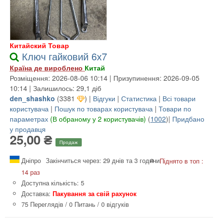
Китайский Товар
Ключ гайковий 6х7
Країна де вироблено
Китай
Розміщення: 2026-08-06 10:14 | Призупинення: 2026-09-05
10:14 | Залишилось: 29,1 діб
den_shashko
(
3381
) |
Відгуки
|
Статистика
|
Всі товари
користувача
|
Пошук по товарах користувача
|
Товари по
параметрах
(В обраному у 2 користувачів)
(
1002
)|
Придбано
у продавця
25,00 ₴
Продаж
Дніпро
Закінчиться через: 29 днів та 3 години
Піднято в топ :
14 раз
Доступна кількість: 5
Доставка:
Пакування за свій рахунок
75 Переглядів
/
0 Питань
/
0 відгуків