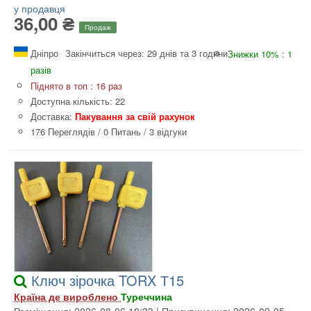
у продавця
36,00 ₴
Продаж
Дніпро
Закінчиться через: 29 днів та 3 години
Знижки 10% : 1
разів
Піднято в топ : 16 раз
Доступна кількість: 22
Доставка:
Пакування за свій рахунок
176 Переглядів
/
0 Питань
/
3 відгуки
Ключ зірочка TORX Т15
Країна де вироблено
Туреччина
Розміщення: 2026-08-06 10:33 | Призупинення: 2026-09-05