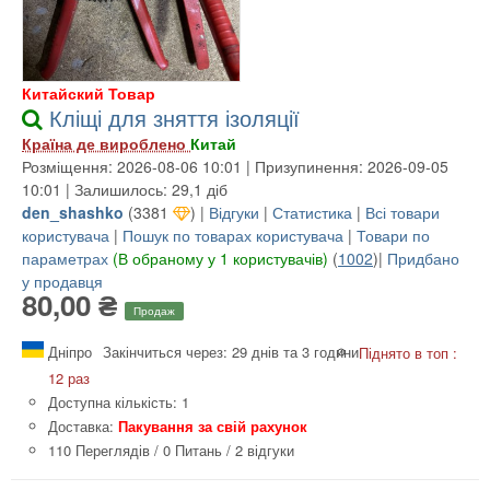
Китайский Товар
Кліщі для зняття ізоляції
Країна де вироблено
Китай
Розміщення: 2026-08-06 10:01 | Призупинення: 2026-09-05
10:01 | Залишилось: 29,1 діб
den_shashko
(
3381
) |
Відгуки
|
Статистика
|
Всі товари
користувача
|
Пошук по товарах користувача
|
Товари по
параметрах
(В обраному у 1 користувачів)
(
1002
)|
Придбано
у продавця
80,00 ₴
Продаж
Дніпро
Закінчиться через: 29 днів та 3 години
Піднято в топ :
12 раз
Доступна кількість: 1
Доставка:
Пакування за свій рахунок
110 Переглядів
/
0 Питань
/
2 відгуки