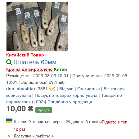
Китайский Товар
Шпатель 60мм
Країна де вироблено
Китай
Розміщення: 2026-08-06 10:01 | Призупинення: 2026-09-05
10:01 | Залишилось: 29,1 діб
den_shashko
(
3381
) |
Відгуки
|
Статистика
|
Всі товари
користувача
|
Пошук по товарах користувача
|
Товари по
параметрах
(
1002
)|
Придбано у продавця
10,00 ₴
Продаж
Дніпро
Закінчиться через: 29 днів та 3 години
Піднято в топ :
12 раз
Доступна кількість: 4