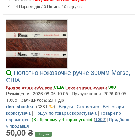
44 Переглядів
/
0 Питань
/
0 відгуків
Полотно ножовочне ручне 300мм Morse,
США
Країна де вироблено
США
Габаритний розмір
300
Розміщення: 2026-08-06 10:05 | Призупинення: 2026-09-05
10:05 | Залишилось: 29,1 діб
den_shashko
(
3381
) |
Відгуки
|
Статистика
|
Всі товари
користувача
|
Пошук по товарах користувача
|
Товари по
параметрах
(В обраному у 4 користувачів)
(
1002
)|
Придбано
у продавця
50,00 ₴
Продаж