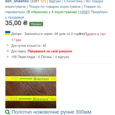
den_shashko
(
3381
) |
Відгуки
|
Статистика
|
Всі товари
користувача
|
Пошук по товарах користувача
|
Товари по
параметрах
(В обраному у 4 користувачів)
(
1002
)|
Придбано
у продавця
35,00 ₴
Продаж
Дніпро
Закінчиться через: 29 днів та 3 години
Піднято в топ :
17 раз
Доступна кількість: 42
Доставка:
Пакування за свій рахунок
155 Переглядів
/
0 Питань
/
2 відгуки
Полотно ножовочне ручне 300мм