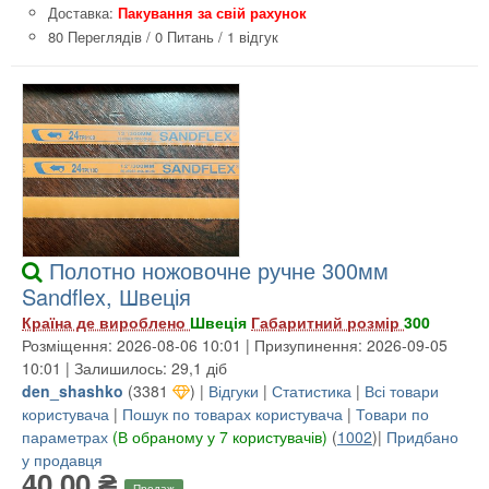
Доставка:
Пакування за свій рахунок
80 Переглядів
/
0 Питань
/
1 відгук
Полотно ножовочне ручне 300мм
Sandflex, Швеція
Країна де вироблено
Швеція
Габаритний розмір
300
Розміщення: 2026-08-06 10:01 | Призупинення: 2026-09-05
10:01 | Залишилось: 29,1 діб
den_shashko
(
3381
) |
Відгуки
|
Статистика
|
Всі товари
користувача
|
Пошук по товарах користувача
|
Товари по
параметрах
(В обраному у 7 користувачів)
(
1002
)|
Придбано
у продавця
40,00 ₴
Продаж