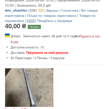
10:33 | Залишилось: 29,2 діб
den_shashko
(
3381
) |
Відгуки
|
Статистика
|
Всі товари
користувача
|
Пошук по товарах користувача
|
Товари по
параметрах
(
1002
)|
Придбано у продавця
40,00 ₴
Продаж
Дніпро
Закінчиться через: 29 днів та 3 години
Піднято в топ :
8 раз
Доступна кількість: 10
Доставка:
Пакування за свій рахунок
50 Переглядів
/
0 Питань
/
0 відгуків