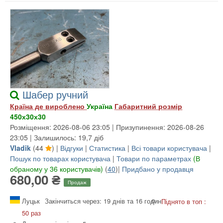
Шабер ручний
Країна де вироблено
Україна
Габаритний розмір
450х30х30
Розміщення: 2026-08-06 23:05 | Призупинення: 2026-08-26
23:05 | Залишилось: 19,7 діб
Vladik
(
44
) |
Відгуки
|
Статистика
|
Всі товари користувача
|
Пошук по товарах користувача
|
Товари по параметрах
(В
обраному у 36 користувачів)
(
40
)|
Придбано у продавця
680,00 ₴
Продаж
Луцьк
Закінчиться через: 19 днів та 16 годин
Піднято в топ :
50 раз