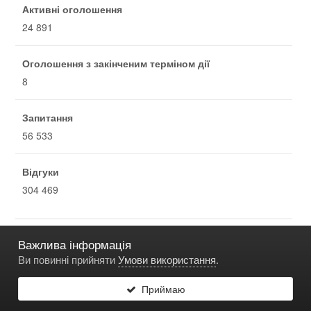
Активні оголошення
24 891
Оголошення з закінченим терміном дії
8
Запитання
56 533
Відгуки
304 469
Важлива інформація
ОСТАННІ ОГОЛОЩЕННЯ
Ви повинні прийняти
Умови використання
.
Свердло 9 Р6М5 А1 ГОСТ 886-77 довга серія
Опублікував
bvn
29 днів та 23 години
Приймаю