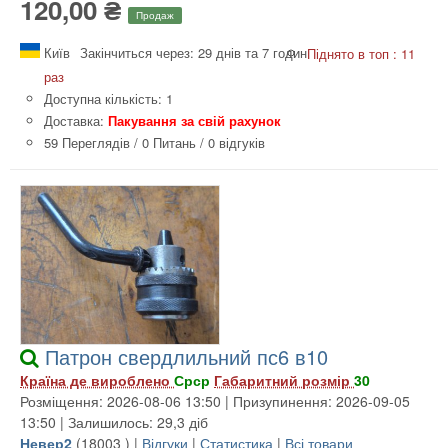
120,00 ₴
Продаж
Київ
Закінчиться через: 29 днів та 7 годин
Піднято в топ : 11
раз
Доступна кількість: 1
Доставка:
Пакування за свій рахунок
59 Переглядів
/
0 Питань
/
0 відгуків
Патрон свердлильний пс6 в10
Країна де вироблено
Срср
Габаритний розмір
30
Розміщення: 2026-08-06 13:50 | Призупинення: 2026-09-05
13:50 | Залишилось: 29,3 діб
Невер2
(
18003
) |
Відгуки
|
Статистика
|
Всі товари