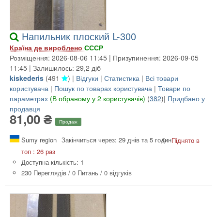
Напильник плоский L-300
Країна де вироблено
СССР
Розміщення: 2026-08-06 11:45 | Призупинення: 2026-09-05
11:45 | Залишилось: 29,2 діб
kiskederis
(
491
) |
Відгуки
|
Статистика
|
Всі товари
користувача
|
Пошук по товарах користувача
|
Товари по
параметрах
(В обраному у 2 користувачів)
(
382
)|
Придбано у
продавця
81,00 ₴
Продаж
Sumy region
Закінчиться через: 29 днів та 5 годин
Піднято в
топ : 26 раз
Доступна кількість: 1
230 Переглядів
/
0 Питань
/
0 відгуків