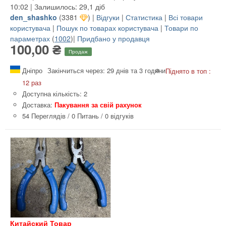
10:02 | Залишилось: 29,1 діб
den_shashko
(
3381
) |
Відгуки
|
Статистика
|
Всі товари
користувача
|
Пошук по товарах користувача
|
Товари по
параметрах
(
1002
)|
Придбано у продавця
100,00 ₴
Продаж
Дніпро
Закінчиться через: 29 днів та 3 години
Піднято в топ :
12 раз
Доступна кількість: 2
Доставка:
Пакування за свій рахунок
54 Переглядів
/
0 Питань
/
0 відгуків
Китайский Товар