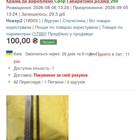
Країна де вироблено
Срср
Габаритний розмір
250
Розміщення: 2026-08-06 13:24 | Призупинення: 2026-09-05
13:24 | Залишилось: 29,3 діб
Невер2
(
18003
) |
Відгуки
|
Статистика
|
Всі товари
користувача
|
Пошук по товарах користувача
|
Товари по
параметрах
(
1706
)|
Придбано у продавця
100,00 ₴
Продаж
Київ
Закінчиться через: 29 днів та 6 годин
Піднято в топ : 11
раз
Доступна кількість: 1
Доставка:
Пакування за свій рахунок
62 Переглядів
/
1 Питання
/
0 відгуків