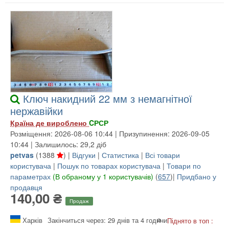
Ключ накидний 22 мм з немагнітної
нержавійки
Країна де вироблено
CРСР
Розміщення: 2026-08-06 10:44 | Призупинення: 2026-09-05
10:44 | Залишилось: 29,2 діб
petvas
(
1388
) |
Відгуки
|
Статистика
|
Всі товари
користувача
|
Пошук по товарах користувача
|
Товари по
параметрах
(В обраному у 1 користувачів)
(
657
)|
Придбано у
продавця
140,00 ₴
Продаж
Харків
Закінчиться через: 29 днів та 4 години
Піднято в топ :