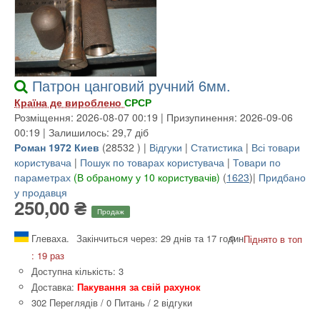
Патрон цанговий ручний 6мм.
Країна де вироблено
СРСР
Розміщення: 2026-08-07 00:19 | Призупинення: 2026-09-06
00:19 | Залишилось: 29,7 діб
Роман 1972 Киев
(
28532
) |
Відгуки
|
Статистика
|
Всі товари
користувача
|
Пошук по товарах користувача
|
Товари по
параметрах
(В обраному у 10 користувачів)
(
1623
)|
Придбано
у продавця
250,00 ₴
Продаж
Глеваха.
Закінчиться через: 29 днів та 17 годин
Піднято в топ
: 19 раз
Доступна кількість: 3
Доставка:
Пакування за свій рахунок
302 Переглядів
/
0 Питань
/
2 відгуки