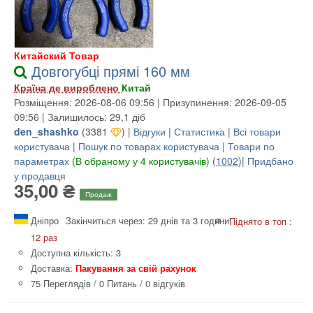
Китайский Товар
Довгогубці прямі 160 мм
Країна де вироблено
Китай
Розміщення: 2026-08-06 09:56 | Призупинення: 2026-09-05
09:56 | Залишилось: 29,1 діб
den_shashko
(
3381
) |
Відгуки
|
Статистика
|
Всі товари
користувача
|
Пошук по товарах користувача
|
Товари по
параметрах
(В обраному у 4 користувачів)
(
1002
)|
Придбано
у продавця
35,00 ₴
Продаж
Дніпро
Закінчиться через: 29 днів та 3 години
Піднято в топ :
12 раз
Доступна кількість: 3
Доставка:
Пакування за свій рахунок
75 Переглядів
/
0 Питань
/
0 відгуків