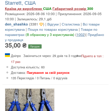
Starrett, США
Країна де вироблено
США
Габаритний розмір
300
Розміщення: 2026-08-06 10:00 | Призупинення: 2026-09-05
10:00 | Залишилось: 29,1 діб
den_shashko
(
3381
) |
Відгуки
|
Статистика
|
Всі товари
користувача
|
Пошук по товарах користувача
|
Товари по
параметрах
(В обраному у 3 користувачів)
(
1002
)|
Придбано
у продавця
35,00 ₴
Продаж
Дніпро
Закінчиться через: 29 днів та 3 години
Піднято в топ :
17 раз
Доступна кількість: 60
Доставка:
Пакування за свій рахунок
135 Переглядів
/
0 Питань
/
0 відгуків