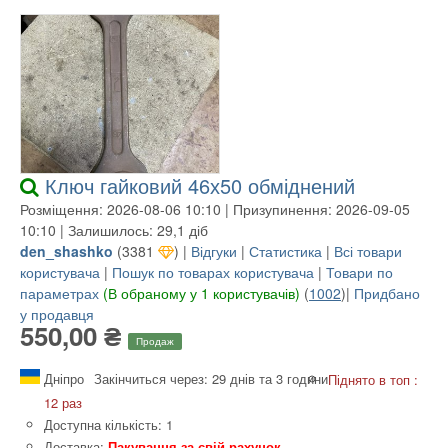
Ключ гайковий 46х50 обміднений
Розміщення: 2026-08-06 10:10 | Призупинення: 2026-09-05
10:10 | Залишилось: 29,1 діб
den_shashko
(
3381
) |
Відгуки
|
Статистика
|
Всі товари
користувача
|
Пошук по товарах користувача
|
Товари по
параметрах
(В обраному у 1 користувачів)
(
1002
)|
Придбано
у продавця
550,00 ₴
Продаж
Дніпро
Закінчиться через: 29 днів та 3 години
Піднято в топ :
12 раз
Доступна кількість: 1
Доставка:
Пакування за свій рахунок