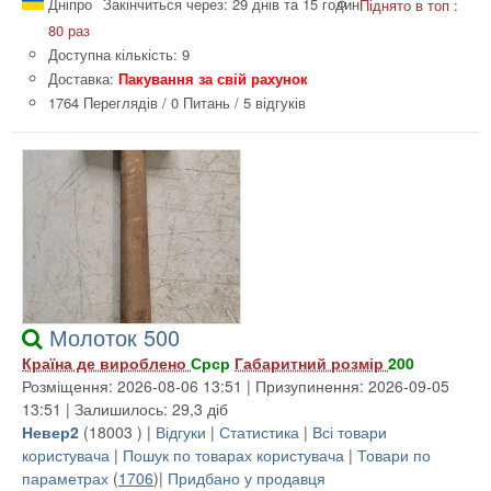
Дніпро
Закінчиться через: 29 днів та 15 годин
Піднято в топ :
80 раз
Доступна кількість: 9
Доставка:
Пакування за свій рахунок
1764 Переглядів
/
0 Питань
/
5 відгуків
Молоток 500
Країна де вироблено
Срср
Габаритний розмір
200
Розміщення: 2026-08-06 13:51 | Призупинення: 2026-09-05
13:51 | Залишилось: 29,3 діб
Невер2
(
18003
) |
Відгуки
|
Статистика
|
Всі товари
користувача
|
Пошук по товарах користувача
|
Товари по
параметрах
(
1706
)|
Придбано у продавця