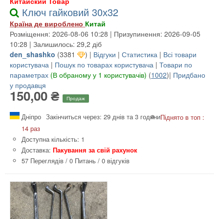
Китайский Товар
Ключ гайковий 30х32
Країна де вироблено
Китай
Розміщення: 2026-08-06 10:28 | Призупинення: 2026-09-05
10:28 | Залишилось: 29,2 діб
den_shashko
(
3381
) |
Відгуки
|
Статистика
|
Всі товари
користувача
|
Пошук по товарах користувача
|
Товари по
параметрах
(В обраному у 1 користувачів)
(
1002
)|
Придбано
у продавця
150,00 ₴
Продаж
Дніпро
Закінчиться через: 29 днів та 3 години
Піднято в топ :
14 раз
Доступна кількість: 1
Доставка:
Пакування за свій рахунок
57 Переглядів
/
0 Питань
/
0 відгуків