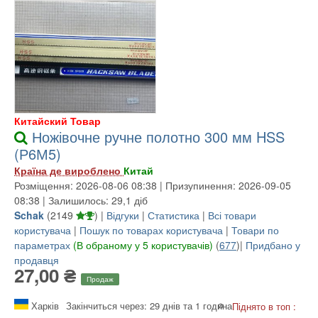
Китайский Товар
Ножівочне ручне полотно 300 мм HSS
(Р6М5)
Країна де вироблено
Китай
Розміщення: 2026-08-06 08:38 | Призупинення: 2026-09-05
08:38 | Залишилось: 29,1 діб
Schak
(
2149
) |
Відгуки
|
Статистика
|
Всі товари
користувача
|
Пошук по товарах користувача
|
Товари по
параметрах
(В обраному у 5 користувачів)
(
677
)|
Придбано у
продавця
27,00 ₴
Продаж
Харків
Закінчиться через: 29 днів та 1 година
Піднято в топ :